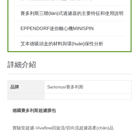
賽多利斯三聯(lián)式過濾器的主要特征和使用說明
EPPENDORF迷你離心機MINISPIN
艾本德吸頭盒的材料與環(huán)保性分析
詳細介紹
品牌
Sartorius/賽多利斯
德國賽多利斯超濾膜包
實驗室超濾-Vivaflow回旋流/切向流超濾器產(chǎn)品