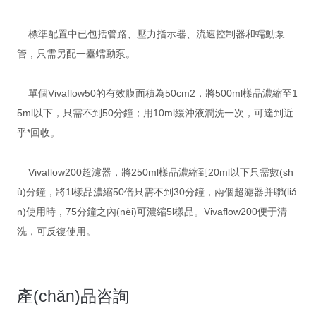
標準配置中已包括管路、壓力指示器、流速控制器和蠕動泵
管，只需另配一臺蠕動泵。
單個Vivaflow50的有效膜面積為50cm2，將500ml樣品濃縮至1
5ml以下，只需不到50分鐘；用10ml緩沖液潤洗一次，可達到近
乎*回收。
Vivaflow200超濾器，將250ml樣品濃縮到20ml以下只需數(sh
ù)分鐘，將1l樣品濃縮50倍只需不到30分鐘，兩個超濾器并聯(liá
n)使用時，75分鐘之內(nèi)可濃縮5l樣品。Vivaflow200便于清
洗，可反復使用。
產(chǎn)品咨詢