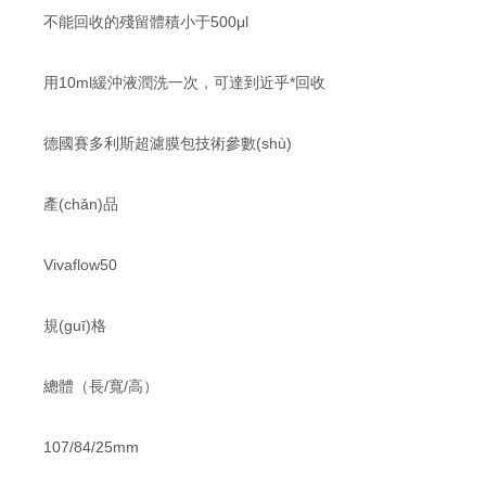
不能回收的殘留體積小于500μl
用10ml緩沖液潤洗一次，可達到近乎*回收
德國賽多利斯超濾膜包技術參數(shù)
產(chǎn)品
Vivaflow50
規(guī)格
總體（長/寬/高）
107/84/25mm