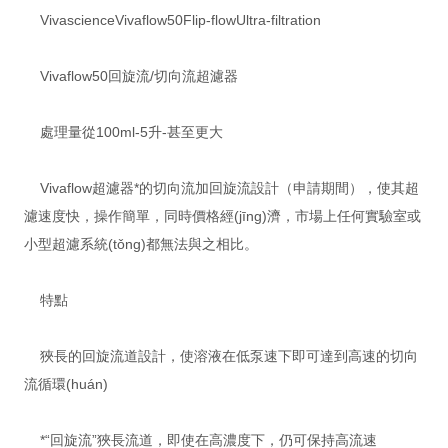
VivascienceVivaflow50Flip-flowUltra-filtration
Vivaflow50回旋流/切向流超濾器
處理量從100ml-5升-甚至更大
Vivaflow超濾器*的切向流加回旋流設計（申請期間），使其超
濾速度快，操作簡單，同時價格經(jīng)濟，市場上任何實驗室或
小型超濾系統(tǒng)都無法與之相比。
特點
狹長的回旋流道設計，使溶液在低泵速下即可達到高速的切向
流循環(huán)
*“回旋流”狹長流道，即使在高濃度下，仍可保持高流速