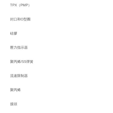
TPX（PMP）
封口和O型圈
硅膠
壓力指示器
聚丙烯/SS彈簧
流速限制器
聚丙烯
接頭