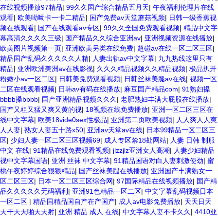
在线视频播放97精品
|
99久久国产综合精品五月天
|
午夜福利伦理片在线
观看
|
欧美呦呦卡一卡二精品
|
国产免费av天堂蘑菇视频
|
日韩一级香蕉视
频在线观看
|
国产在线观看av专区
|
99久久全国免费观看视频
|
精品中文字
幕高清久久久久三级
|
国产精品久久综合亚洲av
|
亚洲视频资源在线播放
|
欧美图片视频第一页
|
亚洲欧美另类在线免费
|
超碰av在线一区二区三区
|
精品国产乱码久久久久久人精
|
人妻出轨av中文字幕
|
九九热线这里只有
精品
|
亚洲欧洲美洲av在线影视
|
久久久精品视频久久精品视频
|
极品扒开
粉嫩小av一区二区
|
日韩美免费观看视频
|
日韩丝袜美腿av在线
|
视频一区
二区在线观看视频
|
日韩av有码在线播放
|
麻豆国产精品com
|
91熟妇搡
bbbb搡bbbb
|
国产亚洲精品视频久久久
|
老肥熟妇丰满大屁股在线播放
|
国产又粗又猛又爽又黄的视
|
18视频在线免费播放
|
亚洲一区二区三区在
线中文字幕
|
欧美18vide0sex性极品
|
亚洲第二页欧美视频
|
人人爽人人爽
人人妻
|
熟女人妻五十路x50
|
亚洲av天堂av在线
|
日本99精品一区二区三
区
|
少妇人妻一区二区三区视频69
|
成人专区禁18处网站
|
人妻 日韩 制服
中文 在线
|
91精品在线免费观看视频
|
jlzzjlz亚洲女人高潮
|
人妻少妇精品
视中文字幕国语
|
亚洲 丝袜 中文字幕
|
91精品国语对白人妻刺激使劲
|
蜜
桃午夜婷婷综合狠狠精品
|
国产丝袜美腿在线播放
|
亚洲国产丰满熟女一
区二区三区
|
日本一区二区三区综合网
|
97国际精品在线视频播放
|
国产精
品久久久久久无码福利
|
亚洲91色精品一区二区
|
中文字幕乱码视频日本
一区二区
|
精品国精品国自产在产国产
|
成人av电影免费播放
|
天天日天
天干天天啪天天射
|
亚洲 精品 成人 在线
|
中文字幕人妻不卡久久
|
4410亚