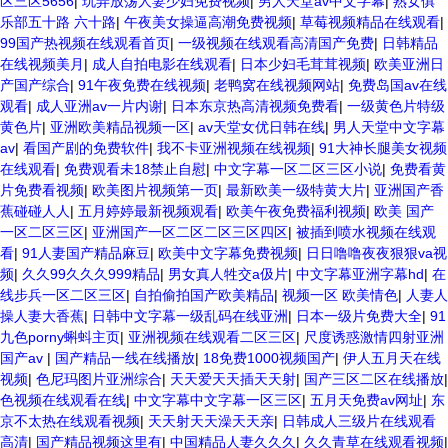
区三区5656
|
玩弄放荡人妻少妇免费视频
|
男人天堂av中文字幕
|
熟女俱
乐部五十路 六十路
|
午夜美女操逼高潮免费视频
|
草莓视频精品在线观看
|
99国产热视频在线观看首页
|
一级视频在线观看高清国产免费
|
日韩精品
在线视频美月
|
成人自拍电影在线观看
|
日本少妇毛茸茸视频
|
欧美亚洲日
产国产综合
|
91午夜免费在线视频
|
老鸭窝在线视频网站
|
免费岛国av在线
观看
|
成人亚洲av一片内谢
|
日本东京热高清视频免费看
|
一级黄色片特级
黄色片
|
亚洲欧美精品视频一区
|
av天堂女优日韩在线
|
男人天堂中文字幕
av
|
看国产剧的免费软件
|
我不卡亚洲视频在线视频
|
91大神长腿美女视频
在线观看
|
免费观看未18禁止自慰
|
中文字幕一区二区三区小说
|
免费看黄
片免费看视频
|
欧美图片视频第一页
|
最新欧美一级特黄大片
|
亚洲国产香
蕉碰碰人人
|
五月婷婷最新视频观看
|
欧美午夜免费福利视频
|
欧美 国产
一区二区三区
|
亚洲国产一区二区二区三区四区
|
被插到喷水视频在线观
看
|
91人妻国产精品麻豆
|
欧美中文字幕免费视频
|
日日噜噜夜夜狠狠va视
频
|
久久99久久久999精品
|
男女真人牲交a伋片
|
中文字幕亚洲字幕hd
|
在
线步兵一区二区三区
|
自拍偷拍国产欧美精品
|
视频一区 欧美情色
|
人妻人
操人妻大香蕉
|
日韩中文字幕一级乱码在线亚洲
|
日本一级片免费大全
|
91
九色porny蝌蚪主页
|
亚洲视频在线观看二区三区
|
尺度诱惑激情四射亚洲
国产av
|
国产精品一线在线播放
|
18免费1000视频国产
|
伊人五月天在线
视频
|
色尼玛图片亚洲综合
|
天天爱天天插天天射
|
国产三区二区在线播放
|
色视频在线观看在线
|
中文字幕中文字幕一区三区
|
五月天免费av网址
|
东
京不太热在线观看视频
|
天天射天天澡天天亲
|
日韩成人三级片在线观看
高清
|
国产精品视频这里有
|
中国精品人妻久久久
|
久久青草在线观看视频
|