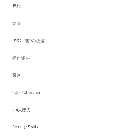
尼龍
泵管
PVC（醫(yī)藥級）
操作條件
泵速
200-400ml/min
zui大壓力
3bar（45psi）