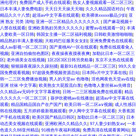
洲伦理片
|
免费国产成人手机在线观看
|
熟女人妻视频观看一区二区三区
|
日本丰满人妻免费电影
|
天天日天天操天天啪
|
久久久精品国语对白
|
午夜
精品久久十八禁
|
超清av中文字幕在线观看
|
欧美裸体xxxxx极品少妇
|
亚
洲 熟女 另类 清纯
|
亚洲一区二区精品久久久久久久久
|
国产麻花视频十
八禁在线观看
|
亚洲欧美熟妇另类久久久久久
|
蜜臀av在线观看一区
|
丰满
人妻欧美一区日韩
|
韩国女主播一区二区福利视频
|
日韩欧美激情啪啪啪
|
精品熟妇丰满人妻视频
|
大粗鸡巴征服美女女妇
|
亚洲免费黄色在线观看
|
成人av影视一区二区三区
|
国产黄桃AV一区在线观看
|
免费在线观看肏人
视频
|
亚洲自拍偷拍色图区
|
夜夜操夜夜摸夜夜爽
|
加勒比日本一区二区三
区
|
老外插美女在线视频
|
1区2区3区日韩另类粗暴
|
东京不太热在线观看
视频
|
狠狠躁夜夜躁久久躁别揉
|
最新91在线精品一区二区三区
|
99久久全
国免费观看视频
|
97超级免费视频资源总站
|
日本阿v片中文字幕在线
|
日
韩一二三区免费播放视频
|
男人的天堂av 色噜噜
|
淫色网夜色天堂av在线
|
亚洲 丝袜 中文字幕
|
欧美熟女大屁股流白浆
|
色噜噜人妻丝袜av先锋音
|
久久精品aⅴ无码中文字字幕蜜桃
|
日韩一二三区视频免费在线观看
|
精品
久久久久久一区二区三区
|
葵伊吹蜜桃av在线播放
|
超清av中文字幕在线
观看
|
精品国精品国自产在产国产
|
欧美日韩一区二区a∨视频
|
成人性感日
韩在线视频
|
五月婷婷最新视频观看
|
伊人网中文字幕在线观看
|
大香蕉国
产手机在线观看
|
欧美区国产精品日韩区
|
加勒比日本一区二区三区
|
日本
动态美女视频在线观看
|
亚洲欧洲久久精品久久
|
97人妻少妇熟女av
|
一本
色道久久88亚州精品
|
91桃色午夜福利视频
|
免费高清在线观看黄网站
|
国