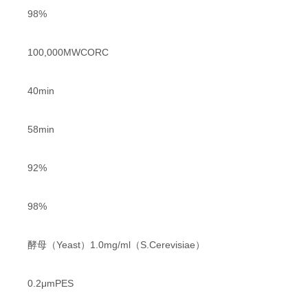
98%
100,000MWCORC
40min
58min
92%
98%
酵母（Yeast）1.0mg/ml（S.Cerevisiae）
0.2μmPES