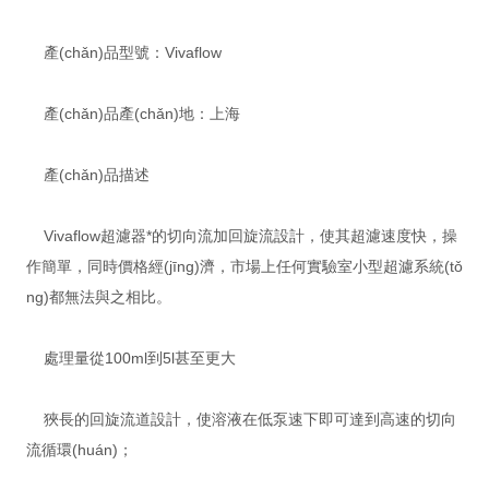
產(chǎn)品型號：Vivaflow
產(chǎn)品產(chǎn)地：上海
產(chǎn)品描述
Vivaflow超濾器*的切向流加回旋流設計，使其超濾速度快，操
作簡單，同時價格經(jīng)濟，市場上任何實驗室小型超濾系統(tǒ
ng)都無法與之相比。
處理量從100ml到5l甚至更大
狹長的回旋流道設計，使溶液在低泵速下即可達到高速的切向
流循環(huán)；