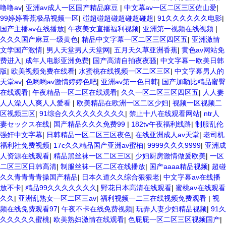
噜噜av
|
亚洲av成人一区国产精品麻豆
|
中文幕av一区二区三区佐山爱
|
99婷婷香蕉极品视频一区
|
碰超碰超碰超碰超碰超
|
91久久久久久久电影
|
国产主播av在线播放
|
午夜美女直播福利视频
|
亚洲第一视频在线视频
|
久久久国产麻豆一级黄色
|
精品中文字幕一区二区三区四区五
|
亚洲激情
文学国产激情
|
男人天堂男人天堂网
|
五月天久草亚洲香蕉
|
黄色av网站免
费进入
|
成年人电影亚洲免费
|
国产高清自拍夜夜骚
|
中文字幕一欧美日韩
版
|
欧美视频免费在线看
|
水蜜桃在线视频一区二区三区
|
中文字幕男人的
天堂av
|
色哟哟av激情婷婷色吧
|
亚洲av第一色日韩
|
国产加勒比精品蜜臀
在线观看
|
午夜精品一区二区在线观看
|
久久一区二区三区四区五
|
人人妻
人人澡人人爽人人爱看
|
欧美精品在欧洲一区二区少妇
|
视频一区视频二
区视频三区
|
91综合久久久久久久久久久
|
禁止十八在线观看网站
|
ntr人
妻セックス在线
|
国产精品久久久免费99
|
182tv午夜福利线路
|
制服乱伦
强奸中文字幕
|
日韩精品一区二区三区夜色
|
在线亚洲成人av天堂
|
老司机
福利社免费视频
|
17c久久精品国产亚洲av蜜柚
|
9999久久久9999
|
亚洲成
人资源在线观看
|
精品黑丝袜一区二区三区
|
少妇厨房激情做爰欧美
|
一区
二区三区日韩高清
|
制服丝袜一区二区在线播放
|
国产aaaa精品视频
|
超碰
久久青青青青操国产精品
|
日本久道久久综合狠狠老
|
中文字幕av在线播
放不卡
|
精品99久久久久久久久
|
野花日本高清在线观看
|
蜜桃av在线观看
久久
|
亚洲乱熟女一区二区三av
|
福利视频一二三在线视频免费观看
|
视
频在线免费观看97
|
午夜不卡在线免费视频
|
玩弄人妻少妇精品视频
|
91久
久久久久久蜜桃
|
欧美熟妇激情在线观看
|
色屁屁一区二区三区视频国产
|