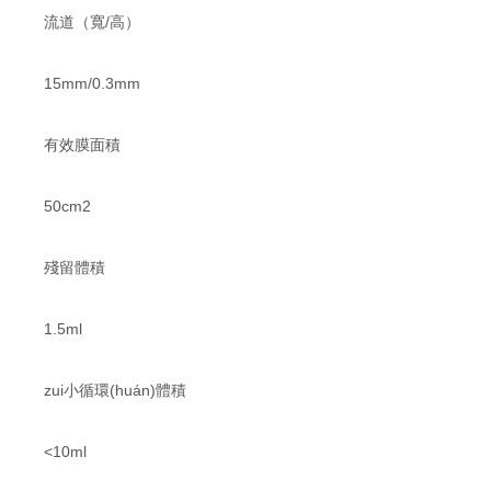
流道（寬/高）
15mm/0.3mm
有效膜面積
50cm2
殘留體積
1.5ml
zui小循環(huán)體積
<10ml