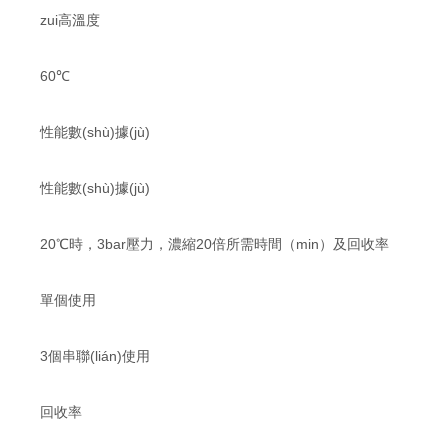
zui高溫度
60℃
性能數(shù)據(jù)
性能數(shù)據(jù)
20℃時，3bar壓力，濃縮20倍所需時間（min）及回收率
單個使用
3個串聯(lián)使用
回收率