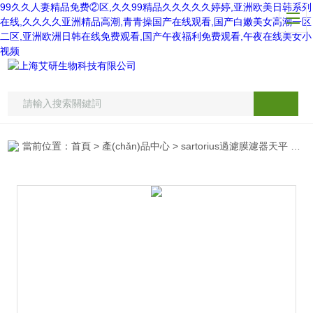
99久久人妻精品免费②区,久久99精品久久久久久婷婷,亚洲欧美日韩系列
在线,久久久久亚洲精品高潮,青青操国产在线观看,国产白嫩美女高潮一区
二区,亚洲欧洲日韩在线免费观看,国产午夜福利免费观看,午夜在线美女小
视频
當前位置：
首頁
>
產(chǎn)品中心
>
sartorius過濾膜濾器天平
>
賽