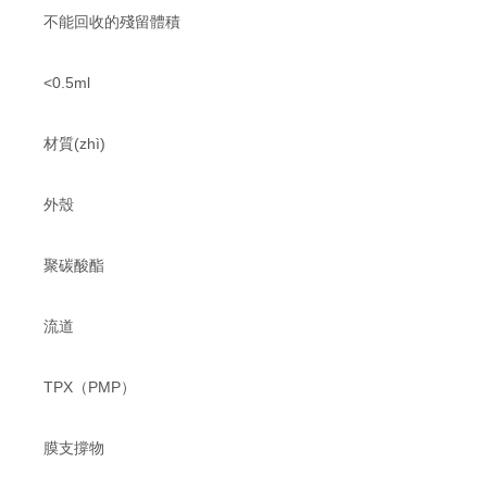
不能回收的殘留體積
<0.5ml
材質(zhì)
外殼
聚碳酸酯
流道
TPX（PMP）
膜支撐物