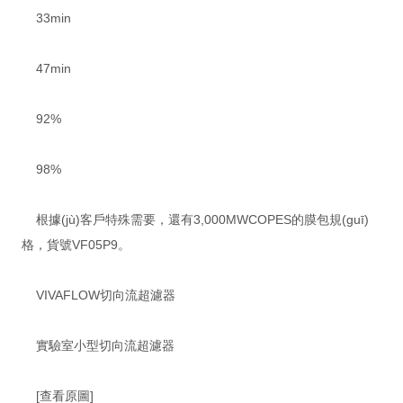
33min
47min
92%
98%
根據(jù)客戶特殊需要，還有3,000MWCOPES的膜包規(guī)
格，貨號VF05P9。
VIVAFLOW切向流超濾器
實驗室小型切向流超濾器
[查看原圖]