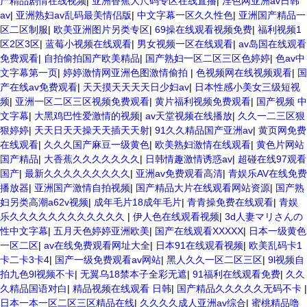
产精品剧情在线视频
|
亚洲香蕉大尺码专区在线直播
|
淫色网亚洲av日韩
av
|
亚洲熟妇av乱码最美情侣版
|
中文字幕一区久久性色
|
亚洲国产精品一
区二区制服
|
欧美亚洲图片另类专区
|
69操在线观看视频免费
|
福利视频1
区2区3区
|
蓝莓小视频在线观看
|
男女视频一区在线观看
|
av岛国在线观看
免费观看
|
自拍偷拍国产欧美精品
|
国产熟妇一区二区三区色婷婷
|
色av中
文字幕第一页
|
婷婷激情网亚洲色图激情偷拍
|
色视频网在线视频观看
|
国
产在线av免费观看
|
天天摸天天天天日少妇av
|
日本性感小美女三级短视
频
|
亚洲一区二区三区视频免费观看
|
黄片福利视频免费观看
|
国产视频 中
文字幕
|
大黑鸡巴性爱激情的视频
|
av天堂视频在线播放
|
久久一二三区狠
狠婷婷
|
天天日天天操天天插天天射
|
91久久精品国产亚洲av
|
黄页网免费
在线观看
|
久久久国产麻豆一级黄色
|
欧美熟妇激情在线观看
|
黄色片网站
国产精品
|
大香蕉久久久久久久久
|
日韩情趣激情诱惑av
|
超碰在线97观看
国产
|
最新久久久久久久久久久
|
亚洲av免费观看高清
|
青娱乐AV在线免费
播放器
|
亚洲国产激情自拍视频
|
国产精品大片在线观看网站资源
|
国产熟
妇另类高潮a62v视频
|
成年毛片18成年毛片
|
青青操免费在线观看
|
青娱
乐久久久久久久久久久久久久
|
伊人色在线观看视频
|
3d人妻マリさんの
性中文字幕
|
五月天色婷婷亚洲欧美
|
国产在线观看XXXXX
|
日本一级黄色
一区二区
|
av在线免费观看网址大全
|
日本91在线观看视频
|
欧美乱码卡1
卡二卡3卡4
|
国产一级免费观看av网站
|
黑人久久一区二区三区
|
9l视频自
拍九色9l视频不卡
|
无翼乌18禁本子全彩无遮
|
91福利在线观看免费
|
久久
久精品国语对白
|
精品视频在线观看 日韩
|
国产精品久久久久久无码不卡
|
日本一本一区二区三区精品在线
|
久久久久成人亚洲av综合
|
蜜桃精品噜