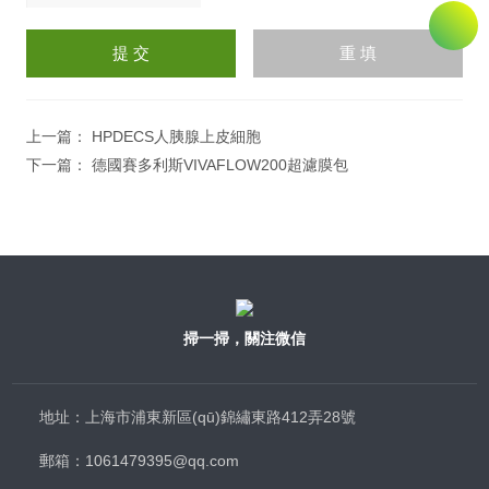
請
輸
入
計算結(jié)果（填寫阿拉
伯數(shù)字），如：三加
四=7
上一篇：
HPDECS人胰腺上皮細胞
下一篇：
德國賽多利斯VIVAFLOW200超濾膜包
掃一掃，關注微信
地址：上海市浦東新區(qū)錦繡東路412弄28號
郵箱：1061479395@qq.com