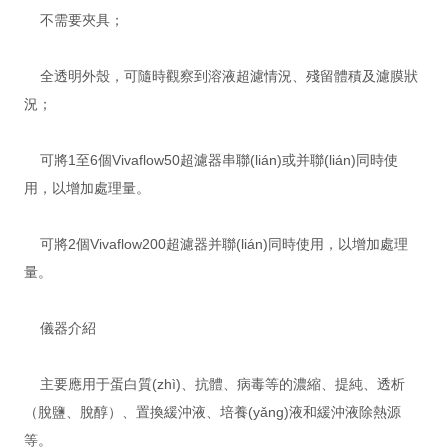
不需要夾具；
全透明外殼，可隨時觀察到溶液超濾情況、殘留體積及濾膜狀
況；
可將1至6個Vivaflow50超濾器串聯(lián)或并聯(lián)同時使
用，以增加處理量。
可將2個Vivaflow200超濾器并聯(lián)同時使用，以增加處理
量。
儀器介紹
主要應用于蛋白質(zhì)、抗體、病毒等的濃縮、提純、透析
（脫鹽、脫醇）、置換緩沖液、培養(yǎng)液和緩沖液除熱源
等。