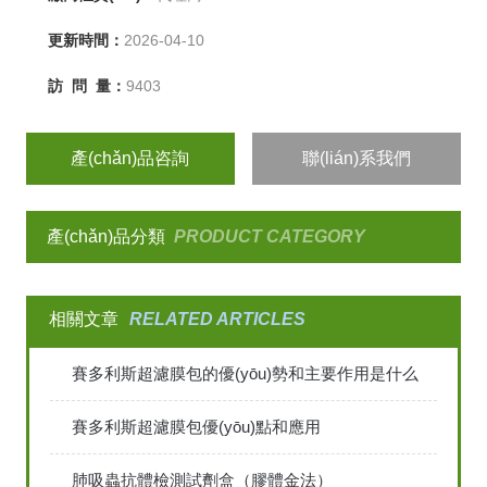
更新時間：
2026-04-10
訪 問 量：
9403
產(chǎn)品咨詢
聯(lián)系我們
產(chǎn)品分類
PRODUCT CATEGORY
相關文章
RELATED ARTICLES
賽多利斯超濾膜包的優(yōu)勢和主要作用是什么
賽多利斯超濾膜包優(yōu)點和應用
肺吸蟲抗體檢測試劑盒（膠體金法）