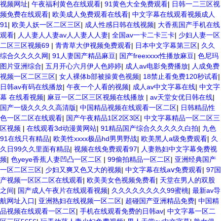
视频网址
|
午夜福利黄色在线观看
|
91黄色大全免费观看
|
日韩一二三区视
频免费在线观看
|
欧美成人免费观看在线看
|
中文字幕在线观看视频成人
91
|
欧美人妖一区二区三区
|
成人性感日韩在线视频
|
大香蕉国产手机在线
观看
|
人人妻人人妻av人人妻人人妻
|
全国av一卡二卡三卡
|
少妇人妻一区
二区三区视频69
|
青青草大伊视频免费观看
|
日本中文字幕第三区
|
久久
综合久久久久网
|
91人妻国产精品麻豆
|
国产freexxxx性播放麻豆
|
色尼玛
图片亚洲综合
|
五月开心六月伊人色婷婷
|
成人av电影免费播放
|
人成免费
视频一区二区三区
|
女人裸体b部被操黄色视频
|
18禁止看免费120秒试看
|
日韩av有码在线播放
|
午夜一个人看的视频
|
成人av中文字幕在线
|
中文字
幕 在线看视频
|
麻豆一区二区三区视频在线播放
|
av天堂女优日韩在线
|
国产一级久久久久高清版
|
中国精品视频在线观看一区二区
|
日韩精品性
色一区二区在线观看
|
国产午夜精品1区2区3区
|
中文字幕精品一区二区三
区视频
|
在线观看3d动漫黄网站
|
91精品国产综合久久久久久白拍
|
九色
91在线只有精品
|
欧美性xxxx极品hd男男野战
|
欧美黑人a级免费观看
|
久
久日99久久里面有精品
|
视频在线免费观看97
|
人妻熟妇中文字幕免费视
频
|
色yeye香蕉人妻凹凸一区二区
|
99偷拍精品一区二区
|
亚洲经典国产
一区二区三区
|
少妇又爽又色又大的视频
|
中文字幕在线aⅴ免费观看
|
97国
产视频一区区二区在线观看
|
欧美美女色视频免费看
|
天堂在男人的双股
之间
|
国产成人午夜片在线观看视频
|
久久久久久久久久99蜜桃
|
最新av导
航网址入口
|
亚洲熟妇在线视频一区二区
|
超碰国产亚洲精品免费
|
中国精
品视频在线观看一区二区
|
手机在线观看免费的日韩av
|
中文字幕一区二