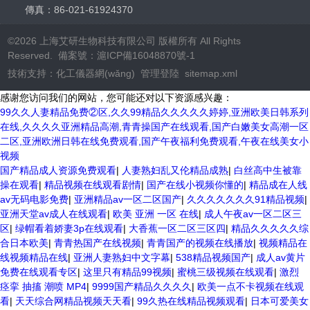
傳真：86-021-61924370
©2026 上海艾研生物科技有限公司 版權所有 All Rights
Reserved. 備案號：
滬ICP備16048870號-1
技術支持：
化工儀器網(wǎng)
管理登陸
sitemap.xml
感谢您访问我们的网站，您可能还对以下资源感兴趣：
99久久人妻精品免费②区,久久99精品久久久久久婷婷,亚洲欧美日韩系列
在线,久久久久亚洲精品高潮,青青操国产在线观看,国产白嫩美女高潮一区
二区,亚洲欧洲日韩在线免费观看,国产午夜福利免费观看,午夜在线美女小
视频
国产精品成人资源免费观看
|
人妻熟妇乱又伦精品成熟
|
白丝高中生被靠
操在观看
|
精品视频在线观看剧情
|
国产在线小视频你懂的
|
精品成在人线
av无码电影免费
|
亚洲精品av一区二区国产
|
久久久久久久久91精品视频
|
亚洲天堂av成人在线观看
|
欧美 亚洲 一区 在线
|
成人午夜av一区二区三
区
|
绿帽看着娇妻3p在线观看
|
大香蕉一区二区三区四
|
精品久久久久久综
合日本欧美
|
青青热国产在线视频
|
青青国产的视频在线播放
|
视频精品在
线视频精品在线
|
亚洲人妻熟妇中文字幕
|
538精品视频国产
|
成人av黄片
免费在线观看专区
|
这里只有精品99视频
|
蜜桃三级视频在线观看
|
激烈
痉挛 抽搐 潮喷 MP4
|
9999国产精品久久久久
|
欧美一点不卡视频在线观
看
|
天天综合网精品视频天天看
|
99久热在线精品视频观看
|
日本可爱美女