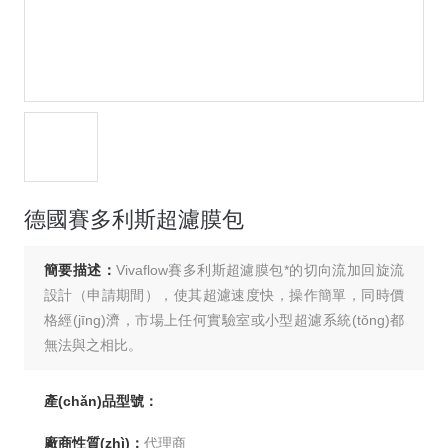
德國賽多利斯超濾膜包
簡要描述：
Vivaflow賽多利斯超濾膜包*的切向流加回旋流
設計（申請期間），使其超濾速度快，操作簡單，同時價
格經(jīng)濟，市場上任何實驗室或小型超濾系統(tǒng)都
無法與之相比。
產(chǎn)品型號：
廠商性質(zhì)：
代理商