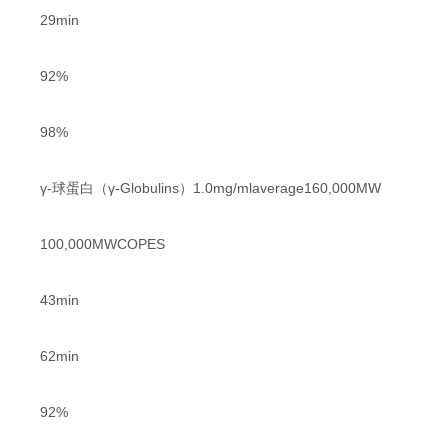
29min
92%
98%
γ-球蛋白（γ-Globulins）1.0mg/mlaverage160,000MW
100,000MWCOPES
43min
62min
92%