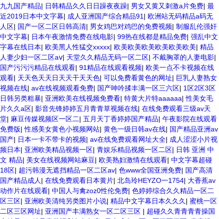
九九国产精品
|
日韩精品久久日日躁夜夜躁
|
男女又黄又刺激a片免费
|
最
近2019日本中文字幕
|
成人亚洲国产综合精品91
|
欧洲站无码精品a码无
人区
|
国产一区二区日韩高清
|
男女鸡巴对鸡巴的免费视频
|
制服乱伦强奸
中文字幕
|
日本午夜激情免费在线电影
|
99热在线都是精品免费
|
强乱中文
字幕在线日本
|
欧美黑人性猛交xxxxx
|
欧美欧美欧美欧美欧美欧美
|
精品
人妻少妇一区二区aⅴ
|
天堂久久精品无码一区二区
|
不戴胸罩的人妻电影
|
国产污污污精品在线观看
|
91精品在线观看视频
|
欧美一点不卡视频在线
观看
|
天天色天天日天天干天天色
|
可以免费看黄色的网址
|
巨乳人妻熟女
视频在线
|
av在线视频观看免费
|
国产呻吟揉丰满一区三六区
|
1区2区3区
日韩另类粗暴
|
亚洲欧美在线视频免费看
|
特黄大片特aaaaaa
|
性美女毛
片久久a区
|
影音先锋婷婷五月青青草视频在线
|
在线免费观看三级av天
堂
|
麻豆传媒视频区一区二
|
五月天丁香婷婷国产精品
|
午夜影院在线观看
免费版
|
性感美女黄色小视频网站
|
黄色一级日韩av在线
|
国产精品亚洲av
国产
|
日本一卡不带卡的视频
|
av在线免费观看网址大全
|
成人涩涩小片视
频日本
|
亚洲欧美精品视频一区
|
青娱乐精品视频一区二区
|
日韩 亚洲 中
文 精品
|
美女在线视频网站麻豆
|
欧美熟妇激情在线观看
|
中文字幕超碰
18区
|
超污韩漫无遮挡精品一区二区av
|
色www全国亚洲免费
|
国产高清
国产精品成人
|
在线免费观看日本黄片
|
北岛玲HEYZO一1754
|
大香蕉av
动作片在线观看
|
中国人与禽zoz0性伦免费
|
色婷婷综合久久精品一区二
区三区
|
亚洲欧美清纯另类图片小说
|
精品中文字幕日本久久久
|
蜜桃一区
二区三区网址
|
亚洲国产丰满熟女一区二区三区
|
超碰久久青青青青操国