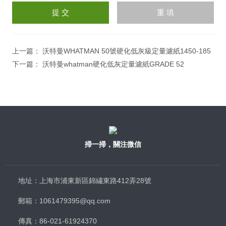
輸
入
計算結果（填寫阿拉伯數
字），如：三加四=7
上一篇：
沃特曼WHATMAN 50號硬化低灰級定量濾紙1450-185
下一篇：
沃特曼whatman硬化低灰定量濾紙GRADE 52
掃一掃，關注微信
地址：上海市浦東新區錦繡東路412弄28號
郵箱：1061479395@qq.com
傳真：86-021-61924370