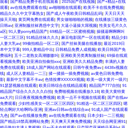
观看
|
国产精品免费手机在线观看
|
2025国产在线视频
|
国产+精品+在线
观看
|
av在线免费观看在线
|
av啪啪啪在线观看
|
欧美不卡在线免费视频
|
精品久久久中文字幕熟女
|
国产成人午夜欧美日韩精品乱码
|
天天日天天
操天天啪
|
黄页网免费在线观看
|
男女做啪啪啪的视频
|
在线播放三级黄色
日韩av
|
亚洲制服丝袜诱惑中文字
|
大逼小逼操大屌视频
|
性美女毛片久久
a区
|
91人妻porny精品国产
|
69精品一区二区蜜桃视频
|
操骚逼啊啊啊叫
一区二区三区
|
91精品丝袜久久久
|
麻豆电影国产一区在线观看
|
精品少妇
人妻大乳av
|
99偷拍精品一区二区
|
国产丝袜美腿在线播放
|
最近2019日
本中文字幕
|
999人妻精品中出
|
日韩精品免费人成视频
|
欧美日韩国产免
费福利
|
五十二老熟女高潮嗷嗷叫
|
亚洲欧美另类离制服丝袜
|
69操在线观
看视频免费
|
欧美亚洲自拍偷拍xxx
|
亚洲欧美久久精品免费
|
丰满的人妻
免费在线观看
|
18成人国产网站在线观看
|
日韩午夜免费av.
|
4438x视频在
线
|
成人区人妻精品一二三
|
揉一揉插一插免费视频
|
av黄色日韩免费电
影
|
最新中文字幕不卡av
|
色情按摩XXXXXX视频
|
欧美一级大黄片一级片
|
91瑟瑟视频在线观看
|
欧美日韩综合在线精品观看
|
精品国产777自拍
|
91
精品国产综合久久久久久白拍
|
免费啪视频在线播放久18
|
欧美大黄特黄
aa大片
|
日日夜夜视频免费视频
|
欧美一点不卡视频在线观看
|
国产在线av
免费观看
|
少妇性感美女一区二区三区四区
|
91精选一区二区三区四区
|
嗯
轻点啊好大哈啊呜c亚洲
|
亚洲av日韩av在线综合av
|
91成人国产在线观看
九色
|
国产av在线播放免费
|
av在线免费观看在线
|
日本少妇一二三视频
|
国产精品18禁高潮网站免费
|
天天爽天天爽免费视频
|
天天综合网亚洲91
|
精品熟妇丰满人妻视频
|
日av不卡在线观看
|
日产国产亚洲精品系列p
|
亚