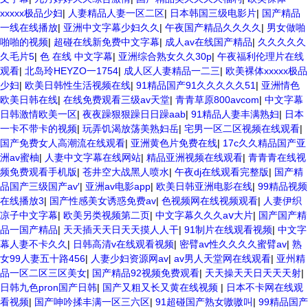
xxxxx极品少妇
|
人妻精品人妻一区二区
|
日本韩国三级电影片
|
国产精品
一线在线播放
|
亚洲中文字幕少妇久久
|
午夜国产精品久久久久
|
男女做啪
啪啪的视频
|
超碰在线新免费中文字幕
|
成人av在线国产精品
|
久久久久久
久毛片5
|
色 在线 中文字幕
|
亚洲综合熟女久久30p
|
午夜福利伦理片在线
观看
|
北岛玲HEYZO一1754
|
成人区人妻精品一二三
|
欧美裸体xxxxx极品
少妇
|
欧美日韩性生活视频在线
|
91精品国产91久久久久久51
|
亚洲情色
欧美日韩在线
|
在线免费观看三级av天堂
|
青青草原800avcom
|
中文字幕
日韩激情欧美一区
|
夜夜躁狠狠躁日日躁aab
|
91精品人妻丰满熟妇
|
日本
一卡不带卡的视频
|
玩弄饥渴放荡美熟妇岳
|
宅男一区二区视频在线观看
|
国产免费女人高潮流在线观看
|
亚洲黄色片免费在线
|
17c久久精品国产亚
洲av蜜柚
|
人妻中文字幕在线网站
|
精品亚洲视频在线观看
|
青青青在线视
频免费观看手机版
|
苍井空大战黑人喷水
|
午夜dj在线观看完整版
|
国产精
品国产三级国产av′
|
亚洲av电影app
|
欧美日韩亚洲电影在线
|
99精品视频
在线播放3
|
国产性感美女诱惑免费av
|
色视频网在线视频观看
|
人妻伊织
凉子中文字幕
|
欧美另类视频第二页
|
中文字幕久久久aⅴ大片
|
国产国产精
品一国产精品
|
天天插天天日天天摸人人干
|
91制片在线观看视频
|
中文字
幕人妻不卡久久
|
日韩高清v在线观看视频
|
密臂av性久久久久蜜臂av
|
熟
女99人妻五十路456
|
人妻少妇资源网av
|
av男人天堂网在线观看
|
亚州精
品一区二区三区美女
|
国产精品92视频免费观看
|
天天操天天日天天天射
|
日韩九色pron国产日韩
|
国产又粗又长又黄在线视频
|
日本不卡网在线观
看视频
|
国产呻吟揉丰满一区三六区
|
91超碰国产熟女嗷嗷叫
|
99精品国产