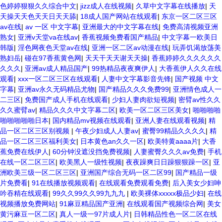
色婷婷狠狠久久综合中文
|
jizz成人在线视频
|
久草中文字幕在线播放
|
天
天操天天色天天日天天舔
|
18成人国产网站在线观看
|
东京一区二区三区
av在线
|
av 一区 中文字幕
|
亚洲最大的中文字幕在线
|
免费高清视频亚洲
熟女
|
亚洲v天堂va在线av
|
香蕉视频免费看国产精品
|
中文字幕一欧美日
韩版
|
淫色网夜色天堂av在线
|
亚洲一区二区av动漫在线
|
玩弄饥渴放荡美
熟妇岳
|
碰在97香蕉黄色网
|
天天干天天谢天天操
|
香蕉婷婷久久久久久久
久久久
|
亚洲av成人精品国产
|
99热精品夜夜爽伊人
|
大香蕉伊人久久在线
观看
|
xxx一区二区三区在线观看
|
人妻中文字幕影音先锋
|
国产视频 中文
字幕
|
亚洲av永久无码精品尤物
|
国产精品久久久免费99
|
亚洲情色成人一
二三区
|
免费国产成人手机在线观看
|
少妇人妻肉欲短视频
|
密臂av性久久
久久蜜臂av
|
精品久久久中文字幕二区
|
欧美一区二区三区美女
|
啪啪啪啪
啪啪啪啪啪日本
|
国内精品mv视频在线观看
|
亚洲人妻在线观看视频
|
精
品一区二区三区别视频
|
午夜少妇成人人妻av
|
蜜臀99精品久久久久
|
精
品一区二区三区福利美女
|
日本黄色an久久一区
|
欧美特黄aaaa片
|
大香
蕉免费在线伊人
|
60分钟没遮没挡免费视频
|
人妻蜜臀久久久av免费
|
手机
在线一区二区三区
|
欧美黑人一级性视频
|
夜夜躁爽日日躁狠狠躁一区
|
亚
洲欧美三级一区二区三区
|
亚洲国产综合无码一区二区99
|
国产精品一级
片免费看
|
91在线播放视频观看
|
在线观看免费观看免费
|
后入美女少妇呻
吟吞精在线观看
|
99久久99久久99九九九
|
欧美裸体xxxxx极品少妇
|
在线
视频播放免费网站
|
91麻豆精品国产亚洲
|
在线观看国产视频综合网
|
美女
黄污麻豆一区二区
|
真人一级一97片成人片
|
日韩精品性色一区二区在线