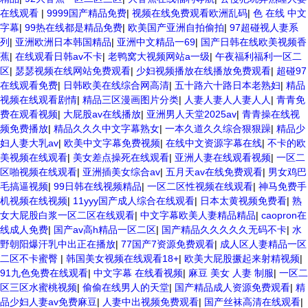
在线观看
|
9999国产精品免费
|
视频在线免费观看欧洲乱码
|
色 在线 中文
字幕
|
99热在线都是精品免费
|
欧美国产亚洲自拍偷拍
|
97超碰视人妻系
列
|
亚洲欧洲日本韩国精品
|
亚洲中文精品一69
|
国产日韩在线欧美视频香
蕉
|
在线观看日韩av不卡
|
老鸭窝大视频网站a一级
|
午夜福利福利一区二
区
|
瑟瑟视频在线网站免费观看
|
少妇视频播放在线播放免费观看
|
超碰97
在线观看免费
|
日韩欧美在线综合网高清
|
五十路六十路日本老熟妇
|
精品
视频在线观看剧情
|
精品三区漫画图片分类
|
人妻人妻人人妻人人
|
青青免
费在观看视频
|
大屁股av在线播放
|
亚洲男人天堂2025av
|
青青操在线视
频免费播放
|
精品久久久中文字幕熟女
|
一本久道久久综合狠狠躁
|
精品少
妇人妻大乳av
|
欧美中文字幕免费视频
|
在线中文资源字幕在线
|
不卡的欧
美视频在线观看
|
美女差点操死在线观看
|
亚洲人妻在线观看视频
|
一区二
区啪视频在线观看
|
亚洲插美女综合av
|
五月天av在线免费观看
|
男女鸡巴
毛搞逼视频
|
99日韩在线视频精品
|
一区二区性视频在线观看
|
神马免费手
机视频在线视频
|
11yyy国产成人综合在线观看
|
日本太黄视频免费看
|
熟
女大屁股白浆一区二区在线观看
|
中文字幕欧美人妻精品精品
|
caopron在
线成人免费
|
国产av高h精品一区二区
|
国产精品久久久久久无码不卡
|
水
野朝阳爆汗乳中出正在播放
|
77国产7资源免费观看
|
成人区人妻精品一区
二区不卡蜜臀
|
韩国美女视频在线观看18+
|
欧美大屁股撅起来射精视频
|
91九色免费在线观看
|
中文字幕 在线看视频
|
麻豆 美女 人妻 制服
|
一区二
区三区水蜜桃视频
|
偷偷在线男人的天堂
|
国产精品成人资源免费观看
|
精
品少妇人妻av免费麻豆
|
人妻中出视频免费观看
|
国产丝袜高清在线观看
|