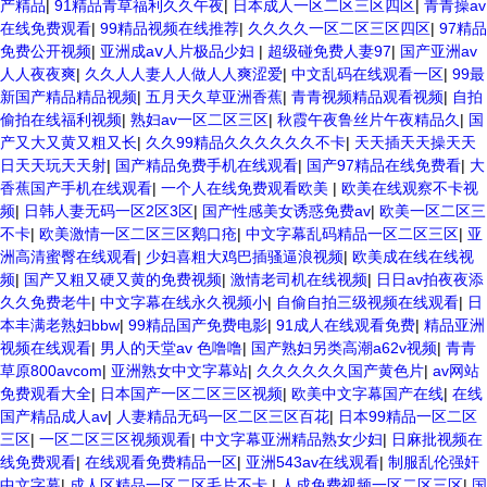
产精品
|
91精品青草福利久久午夜
|
日本成人一区二区三区四区
|
青青操av
在线免费观看
|
99精品视频在线推荐
|
久久久久一区二区三区四区
|
97精品
免费公开视频
|
亚洲成aⅴ人片极品少妇
|
超级碰免费人妻97
|
国产亚洲av
人人夜夜爽
|
久久人人妻人人做人人爽涩爱
|
中文乱码在线观看一区
|
99最
新国产精品精品视频
|
五月天久草亚洲香蕉
|
青青视频精品观看视频
|
自拍
偷拍在线福利视频
|
熟妇av一区二区三区
|
秋霞午夜鲁丝片午夜精品久
|
国
产又大又黄又粗又长
|
久久99精品久久久久久久不卡
|
天天插天天操天天
日天天玩天天射
|
国产精品免费手机在线观看
|
国产97精品在线免费看
|
大
香蕉国产手机在线观看
|
一个人在线免费观看欧美
|
欧美在线观察不卡视
频
|
日韩人妻无码一区2区3区
|
国产性感美女诱惑免费av
|
欧美一区二区三
不卡
|
欧美激情一区二区三区鹅口疮
|
中文字幕乱码精品一区二区三区
|
亚
洲高清蜜臀在线观看
|
少妇喜粗大鸡巴插骚逼浪视频
|
欧美成在线在线视
频
|
国产又粗又硬又黄的免费视频
|
激情老司机在线视频
|
日日av拍夜夜添
久久免费老牛
|
中文字幕在线永久视频小
|
自偷自拍三级视频在线观看
|
日
本丰满老熟妇bbw
|
99精品国产免费电影
|
91成人在线观看免费
|
精品亚洲
视频在线观看
|
男人的天堂av 色噜噜
|
国产熟妇另类高潮a62v视频
|
青青
草原800avcom
|
亚洲熟女中文字幕站
|
久久久久久久国产黄色片
|
av网站
免费观看大全
|
日本国产一区二区三区视频
|
欧美中文字幕国产在线
|
在线
国产精品成人av
|
人妻精品无码一区二区三区百花
|
日本99精品一区二区
三区
|
一区二区三区视频观看
|
中文字幕亚洲精品熟女少妇
|
日麻批视频在
线免费观看
|
在线观看免费精品一区
|
亚洲543av在线观看
|
制服乱伦强奸
中文字幕
|
成人区精品一区二区毛片不卡
|
人成免费视频一区二区三区
|
国