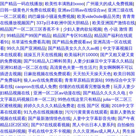
国产精品一码在线播放
|
欧美性丰满熟妇xxoo
|
广州最大的成人免费视频
|
日韩一级黄色片免费在线观看
|
亚洲av日韩av在线综合av
|
亚洲三级在线
一区二区观看
|
鸡巴爆操小骚逼免费视频
|
欧美vide0sde极品另类
|
青青青
在线播放视频国产
|
337p日本欧洲中国大胆精品
|
欧美亚洲国产激情在线
|
精品国产一区二区三区香蕉不卡
|
少妇人妻肉欲短视频
|
色 小说 激情 图
片
|
99精品国产99国产精品
|
精品国产专区91精品
|
精品国产福利在线观
看91
|
吊草逼性免费看高潮
|
国产精品免费观看av
|
亚洲高清一区在线观
看
|
99久久国产亚洲精品
|
国产精品美女久久久久av精
|
中文字幕视频日
本在线观看
|
就操五月天在线视频
|
欧美福利片10000
|
国产又粗又硬又黄
的免费视频
|
国产91精品入口蝌蚪简美
|
人妻少妇麻豆中文字幕久久精品
|
亚洲91精选一区二区在线
|
高清黄色夫妻一性生活片
|
美女啊啊啊不可以
插进去视频
|
日麻批视频在线免费观看
|
天天拍天天操天天色
|
欧美日韩国
产免费福利
|
狼人av在线免费观看
|
青青草原精品资源站
|
99热综合中文字
幕在线
|
caopron在线成人免费
|
你懂的在线观看完整版免费
|
玩弄人妻少
妇精品视频在线
|
亚洲一区二区av动漫在线
|
国产精品久久久久久电
|
中
文字幕乱码视频日本一区二区
|
99热在线这里只有精品
|
julia一区二区三
区蜜桃视频
|
婷婷久久久久久精品免费老
|
在线 国产区 视频
|
2018中文字
幕在线观看
|
91九色在线视频播放
|
污污污黄黄黄在线观看
|
最新人妻熟女
视频在线观看
|
国产最新激情情色在线
|
人妻中文字幕影音先锋
|
国产午夜
精品1区2区3区
|
国产97在线观看视频
|
黑人中出日本人妻系列
|
自拍偷拍
在线福利视频
|
手机在线中文不卡视频
|
久久久亚洲av成人网人人
|
男生操