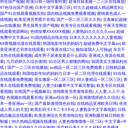
男生国产视频
|
欧美日韩一级特黄特黄
|
超薄丝袜美腿一二三区在线播放
|
97色综合国产亚洲
|
日本中文字幕第三区
|
97久久超碰成人精品网页91
|
国产91在线观看视频实拍
|
国内精品视频免费观看视频
|
蜜桃黄色成人一
级视频
|
欧美亚洲另类图片在线
|
国产一区二区三区久久热
|
北条麻妃超碰
av在线播放
|
男生操男生国产视频
|
欧美专区在线观看视频
|
午夜天堂网在
线观看资源网站
|
色情按摩XXXXXX视频
|
人妻熟妇久久久久久xxx
|
超碰
免费中文字幕av
|
91国内精品自线在拍
|
日本久久久久久久久人妻视频
|
69黄视频动漫在线观看
|
韩国电影年轻的妈妈7
|
超碰免费中文字幕av
|
欧
美亚洲变态另类在线观看
|
97香蕉在线17c
|
她知道我人人可操gl
|
东京不
太热在线观看视频
|
成年男子尿液发黄是什么原因
|
亚洲成人资源在线观
看
|
九月婷婷久久综合激情
|
91社区男人都懂的网站
|
韩国美女主播福利在
线
|
国产一二三区在线播放
|
av精品一区二区三区免费观看
|
日韩精品极
品在线观看
|
韩国电影年轻的妈妈7
|
日本一区二区伦理在线观看
|
91在线
在线观看免费视频
|
美女撒尿一区二区三区
|
88人妻精品一区二区三区
|
青
青久在线观看免费视频
|
人妻少妇嫩草中文字幕完整版
|
欧美专区在线观
看视频
|
在线国产小视频麻豆
|
清纯唯美另类激情若怒
|
人人妻,人人干,在
线
|
色视频在线观看在线
|
亚洲av综合第一区
|
亚洲激情婷婷久久综合
|
松
本一香亚洲av一区
|
国产最新激情情色在线
|
在线精品亚洲欧美日韩
|
依依
成人男人的天堂
|
欧美乱码卡1卡二卡3卡4
|
人妻熟女中文字幕电影
|
日韩
精品极品在线观看
|
欧美亚洲综合另类清纯自拍
|
亚洲制服丝袜日韩欧美
制服
|
99久热精品视频在线播放
|
人妻色噜噜噜噜一区二区
|
中文字幕=中
文字幕
|
九月婷婷久久综合激情
|
国产精品美久久久久福利
|
欧美裸体