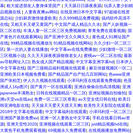
幕
|
粗大挺进朋友人妻身体里国产
|
天天舔日日舔夜夜舔
|
玩弄人妻少妇精
品视频在线
|
人妻夜夜爽av网站
|
在线亚洲日本中文字幕
|
97超碰在线资
源总站
|
少妇厨房激情做爰欧美
|
久久999精品免费视频
|
搞鸡软件高清不
在线
|
又粗又长又硬又黄国产
|
中文国产成人精品久久水
|
国产人妖视频一
区二区在线
|
丰满人妻一区二区三区免费视频棣
|
青青免费在观看视频
|
国
产黄色片在线观看网站
|
国产亚洲中文久久网久久
|
黄色成人91网址国产
在线
|
99精品视频在线播放3
|
91精品视频在线网站
|
久久少妇一区二区三
区
|
第一次的人妻在线播放
|
中文字幕av在线免费播放
|
少妇激情一区二区
三区视频小说
|
久久天天躁夜夜躁狠狠老女人
|
蜜桃av一区二区在线
|
最新
av导航网址入口
|
熟女成人国产精品视频
|
中文字幕亚洲字幕hd
|
日本伊人
中文字幕在线
|
国产三级精品福利视频在线观看
|
麻豆传媒视频区一区二
|
亚洲欧美日本视频免费看
|
国产精品国产自产拍几百部网站
|
色www亚洲
国产张柏芝
|
伊人久久视频在线观看
|
小泽玛利亚在线观看免费视频
|
色亚
洲成人16p图片
|
国产黄片一区在线观看
|
亚洲自偷偷自拍高清视频
|
亚洲
japanese丰满熟女
|
日韩在线视频精品一区二区
|
亚洲短视频自拍偷拍
|
亚
洲v天堂va在线av
|
免费一区二区三区香蕉
|
av天堂女优日韩在线
|
欧美日
韩亚洲电影在线
|
天天操天天爱天天摸天天爽
|
欧美性天天影院在线观看
|
2018中文字幕在线观看
|
中文字幕福利在线观看
|
小泽玛利亚一区二区三
|
亚洲国产最新免费av
|
亚洲一区人妻熟女中文字幕
|
手机在线看日韩av资
源
|
亚洲天堂性2020
|
亚洲视频在线观看二区三区
|
jvid精品视频hd在线
|
大黄焦手机免费观看视频
|
69视频永久免费观看
|
在线视频播放免费网站
|