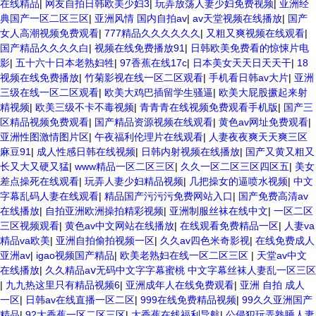
在线精品
|
网友自拍日韩欧美少妇3
|
玩弄放荡人妻少妇免费视频
|
亚洲经
典国产一区二区三区
|
亚洲风情 国内自拍av
|
av天堂视频在线播放
|
国产
女人高潮视频免费观看
|
777精品久久久久久久
|
又粗又爽视频在线观看
|
国产精品久久久久白
|
视频在线免费播放91
|
日韩欧美免费看的惊悚片电
影
|
五十六十日本老熟妇牲
|
97香蕉在线17c
|
日本美女天天日天天干
|
18
视频在线免费播放
|
竹菊影视在线一区二区观看
|
手机看日韩av大片
|
亚洲
三级在线一区二区观看
|
欧美大鸡巴插留学生骚逼
|
欧美大屁股撅起来射
精视频
|
欧美三级不卡不毒视频
|
青青青在线视频免费观看手机版
|
国产三
区精品视频免费观看
|
国产精品资源视频在线观看
|
黄色av网址免费观看
|
亚洲性图激情图片区
|
午夜福利伦理片在线观看
|
人妻夜夜爽天天爽三区
麻豆91
|
成人性感日韩在线视频
|
日韩内射视频在线播放
|
国产又黄又粗又
长又大又硬又猛
|
www精品一区二区三区
|
久久一区二区三区四区五
|
美女
差点操死在线观看
|
玩弄人妻少妇精品视频
|
几把操女的逼喷水视频
|
中文
字幕乱码人妻在线观看
|
精品国产污污污免费网站入口
|
国产免费高清av
在线播放
|
自拍亚洲欧洲操拍精彩视频
|
亚洲制服丝袜在线中文
|
一区二区
三区视频观看
|
黄色av中文网站在线播放
|
在线观看免费精品一区
|
人妻va
精品va欧美
|
亚洲自拍偷拍视频一区
|
久久av四色米奇影视
|
在线免费成人
亚洲av
|
igao视频国产精品
|
欧美老熟妇在线一区二区三区
|
天堂av中文
在线播放
|
久久精品aⅴ无码中文字字幕蜜桃 中文字幕丝袜人妻乱一区三区
|
九九热这里只有精品视频6
|
亚洲成年人在线免费观看
|
亚洲 自拍 成人
一区
|
日韩av在线直播一区二区
|
999在线免费精品视频
|
99久久亚洲国产
精品
|
92大香蕉一区二区三区
|
大香蕉在线福利导航
|
公侵犯玩弄熟睡人妻