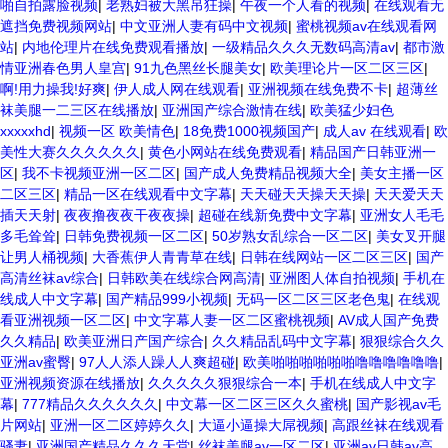
啪自拍露脸视频
|
老熟妇被大黑吊狂操
|
午夜一个人看的视频
|
在线观看无
遮挡免费视频网站
|
中文亚洲人妻有码中文视频
|
蜜桃视频av在线观看网
站
|
内地伦理片在线免费观看播放
|
一级精品久久久无数码高清av
|
都市激
情亚洲春色男人皇宫
|
91九色黑丝长腿美女
|
欧美理论片一区二区三区
|
啊!用力操我!好爽
|
伊人成人网在线观看
|
亚洲视频在线免费不卡
|
超薄丝
袜美腿一二三区在线播放
|
亚洲国产综合激情在线
|
欧美猛少妇色
xxxxxhd
|
视频一区 欧美情色
|
18免费1000视频国产
|
成人av 在线观看
|
欧
美性大赛久久久久久久
|
黄色小网站在线免费观看
|
精品国产日韩亚洲一
区
|
我不卡视频亚洲一区二区
|
国产成人免费精品视频大全
|
美女主播一区
二区三区
|
精品一区在线观看中文字幕
|
天天碰天天操天天操
|
天天爱天天
插天天射
|
夜夜撸夜夜干夜夜操
|
超碰在线新免费中文字幕
|
亚洲女人毛毛
多毛耸耸
|
日韩免费视频一区二区
|
50岁熟女乱综合一区二区
|
美女叉开腿
让男人桶视频
|
大香蕉伊人青青草在线
|
日韩在线网站一区二区三区
|
国产
高清丝袜av综合
|
日韩欧美在线综合网高清
|
亚洲图人体自拍视频
|
手机在
线成人中文字幕
|
国产精品999小视频
|
无码一区二区三区老色鬼
|
在线观
看亚洲视频一区二区
|
中文字幕人妻一区二区蜜桃视频
|
AV成人国产免费
久久精品
|
欧美亚洲日产国产综合
|
久久精品乱码中文字幕
|
狠狠综合久久
亚洲av蜜臀
|
97人人添人躁人人爽超碰
|
欧美啪啪啪啪啪啪噜噜噜噜噜噜
|
亚洲视频资源在线播放
|
久久久久久狠狠综合一本
|
手机在线成人中文字
幕
|
777精品久久久久久久
|
中文幕一区二区三区久久蜜桃
|
国产影视av毛
片网站
|
亚洲一区二区婷婷久久
|
大逼小逼操大屌视频
|
高跟丝袜在线观看
骚妻
|
亚洲国产精品久久久天堂
|
丝袜美腿av一区二区
|
亚洲av日韩av高