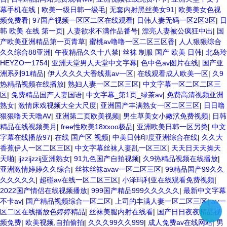
幕手机在线
|
欧美一级日韩一级毛
|
无套内射黑丝美女91
|
欧美美女色视
频免费看
|
97国产视频一区区二区在线观看
|
日韩人妻无码一区2区3区
|
日
韩 欧美 在线 第一页
|
人妻欲求不满作品番号
|
漂亮人妻被公疯狂中出
|
国
产欧美亚洲精品第一页青草
|
蜜桃av噜噜一区二区三区香
|
人人狠狠综合
久久综合88亚洲
|
午夜精品久久十八禁
|
丝袜 制服 国产 欧美 日韩
|
北岛玲
HEYZO一1754
|
亚洲天堂男人天堂中文字幕
|
色中色av图片在线
|
国产亚
洲系列91精品
|
伊人久久久大香线蕉av一区
|
在线观看成人欧美一区
|
久9
热精品视频在线播放
|
熟妇人妻一区二区三区
|
中文字幕一区二区二区三
区
|
免费精品国产人妻国语
|
中文字幕_第1页_绿茶av
|
免费高清视频亚洲
熟女
|
激情床戏视频大全大尺度
|
亚洲国产丰满熟女一区二区三区
|
日日噜
狠狠噜天天噜AV
|
亚洲第二页欧美视频
|
男生草美女小嫩泬免费视频
|
日韩
精品在线视频美月
|
free性欧美18ⅹxoo极品
|
亚洲欧美日韩一区另类
|
中文
字幕在线播放97
|
在线 国产区 视频
|
中美日韩印度亚洲综合在线
|
久久大
香蕉伊人一区二区三区
|
中文字幕丝袜人妻乱一区三区
|
天天日天天操天
天啪
|
ijzzijzzij亚洲熟女
|
91九色国产自拍视频
|
久9热精品视频在线播放
|
亚洲激情婷婷久久综合
|
丝袜丝袜avav一区二区三区
|
99精品国产99久久
久久久久久
|
超碰av在线一区二区三区
|
小泽玛利亚在线观看免费视频
|
2022国产情侣在线视频播放
|
999国产精品999久久久久久
|
最新中文字幕
不卡av
|
国产精品视频综合一区二区
|
上司的丰满人妻一区二区三区
|
av一
区二区在线播放色婷婷精品
|
丝袜美腿内射在线看
|
国产日日夜夜精品视
频免费
|
欧美视频,自拍偷拍
|
久久久99久久999
|
成人免费av在线网站
|
男