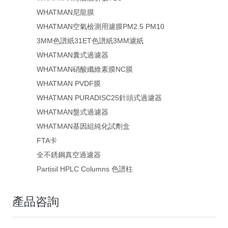
WHATMAN尼龍膜
WHATMAN空氣檢測用濾膜PM2.5 PM10
3MM色譜紙31ET色譜紙3MM濾紙
WHATMAN囊式過濾器
WHATMAN硝酸纖維素膜NC膜
WHATMAN PVDF膜
WHATMAN PURADISC25針頭式過濾器
WHATMAN盤式過濾器
WHATMAN基因組純化試劑盒
FTA卡
全不銹鋼真空過濾器
Partisil HPLC Columns 色譜柱
產品咨詢