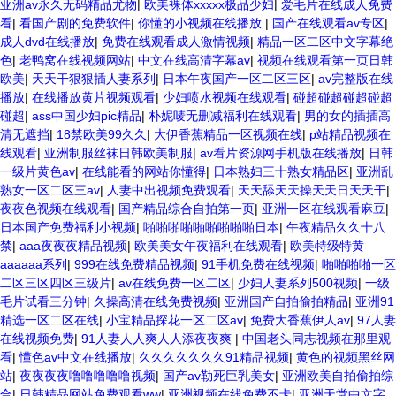
亚洲av永久无码精品尤物
|
欧美裸体xxxxx极品少妇
|
爱毛片在线成人免费
看
|
看国产剧的免费软件
|
你懂的小视频在线播放
|
国产在线观看av专区
|
成人dvd在线播放
|
免费在线观看成人激情视频
|
精品一区二区中文字幕绝
色
|
老鸭窝在线视频网站
|
中文在线高清字幕av
|
视频在线观看第一页日韩
欧美
|
天天干狠狠插人妻系列
|
日本午夜国产一区二区三区
|
av完整版在线
播放
|
在线播放黄片视频观看
|
少妇喷水视频在线观看
|
碰超碰超碰超碰超
碰超
|
ass中国少妇pic精品
|
朴妮唛无删减福利在线观看
|
男的女的插插高
清无遮挡
|
18禁欧美99久久
|
大伊香蕉精品一区视频在线
|
p站精品视频在
线观看
|
亚洲制服丝袜日韩欧美制服
|
av看片资源网手机版在线播放
|
日韩
一级片黄色av
|
在线能看的网站你懂得
|
日本熟妇三十熟女精品区
|
亚洲乱
熟女一区二区三av
|
人妻中出视频免费观看
|
天天舔天天操天天日天天干
|
夜夜色视频在线观看
|
国产精品综合自拍第一页
|
亚洲一区在线观看麻豆
|
日本国产免费福利小视频
|
啪啪啪啪啪啪啪啪啪日本
|
午夜精品久久十八
禁
|
aaa夜夜夜精品视频
|
欧美美女午夜福利在线观看
|
欧美特级特黄
aaaaaa系列
|
999在线免费精品视频
|
91手机免费在线视频
|
啪啪啪啪一区
二区三区四区三级片
|
av在线免费一区二区
|
少妇人妻系列500视频
|
一级
毛片试看三分钟
|
久操高清在线免费视频
|
亚洲国产自拍偷拍精品
|
亚洲91
精选一区二区在线
|
小宝精品探花一区二区av
|
免费大香蕉伊人av
|
97人妻
在线视频免费
|
91人妻人人爽人人添夜夜爽
|
中国老头同志视频在那里观
看
|
懂色av中文在线播放
|
久久久久久久久91精品视频
|
黄色的视频黑丝网
站
|
夜夜夜夜噜噜噜噜噜视频
|
国产av勒死巨乳美女
|
亚洲欧美自拍偷拍综
合
|
日韩精品网站免费观看ww
|
亚洲视频在线免费不卡
|
亚洲天堂中文字