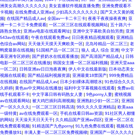
洲美女高潮久久久久久久
|
美女直播软件视频直播免费
|
亚洲免费观看不
卡视频
|
在线免费成人亚洲av
|
少妇高久久久久久久久
|
国产又大又黄的视
频
|
在线国产精品成人av
|
全国av一卡二卡三卡
|
夜夜干夜夜操夜夜爽
|
亚
洲一卡二卡三卡免费观看
|
一区二区三区在线观看视频网站
|
五十路六十
路熟女熟女
|
亚洲av电影在线观看网址
|
亚洲中文字幕欧美自拍另类
|
亚洲
543av在线观看
|
午夜在线观看免费av
|
日日夜夜精品视频观看
|
亚洲精品
色综合av网站
|
天天做天天摸天天爽欧美一区
|
北岛玲精品一区二区三
|
老
鸭窝最新在线视频
|
51国精产品一区二区三
|
狼人 成人 综合 亚洲
|
中文字
幕亚洲专区婷婷
|
国产挤奶水在线观看播放
|
国产高清国产精品成人
|
日韩
电影一区二区三区在线播放
|
韩国女主播一区二区福利视频
|
亚洲天堂aaa
一区二区
|
日韩亚洲av日日泡夜夜爽
|
伊人中文在线最新版
|
日本动态美女
视频在线观看
|
国产精品福利视频资源
|
亚洲最黄18禁国产
|
999免费精品
在线视频
|
在线国产精品成人av
|
日本少妇裸体高潮喷水
|
91色综合久久久
久婷婷
|
黄色av中文网站在线播放
|
福利中文字幕视频在线观看
|
免费av在
线手机观看不卡
|
中文字幕日韩有码熟女人妻
|
9色porny人妻
|
蜜桃视频
av在线观看网站
|
被大鸡巴插到高潮视频
|
亚洲熟妇少妇一区二区
|
亚洲国
产一区久久久久
|
一区二区三区日韩高清
|
99久久久久亚洲精品
|
欧美aaa
一级特黄
|
av在线免费观看一区
|
手机在线看日韩av资源
|
91社区男人都懂
的网站
|
天天澡天天日天天干
|
久久精品国产亚洲av四区
|
亚洲一区二区在
线免费观看视频
|
91精选国产九色porny
|
91九色免费在线观看
|
视频在线
免费播放91
|
丰满人妻一区二区三区免费视频棣
|
亚洲国产一区久久久久
|