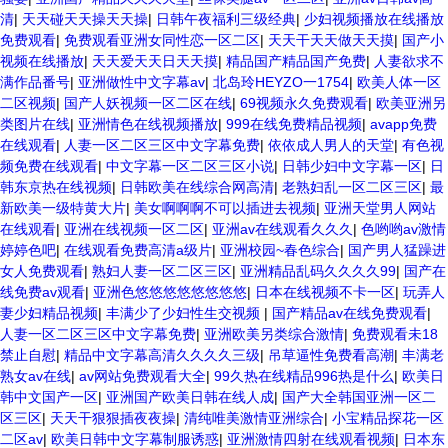
清
|
天天碰天天操天天操
|
日韩午夜福利三级经典
|
少妇视频播放在线播放
免费观看
|
免费观看亚洲女同性恋一区二区
|
天天干天天做天天摸
|
国产小
视频在线播放
|
天天爱天天日天天摸
|
精品国产精品国产免费
|
人妻欲求不
满作品番号
|
亚洲做性中文字幕av
|
北岛玲HEYZO一1754
|
欧美人体一区
二区视频
|
国产人妖视频一区二区在线
|
69视频永久免费观看
|
欧美亚洲另
类图片在线
|
亚洲情色在线视频播放
|
999在线免费精品视频
|
avapp免费
在线观看
|
人妻一区二区三区中文字幕免费
|
依依成人男人的天堂
|
有色视
频免费在线观看
|
中文字幕一区二区三区小说
|
日韩少妇中文字幕一区
|
日
韩东京热在线视频
|
日韩欧美在线综合网高清
|
老熟妇乱一区二区三区
|
最
新欧美一级特黄大片
|
美女啊啊啊不可以插进去视频
|
亚洲天堂男人网站
在线观看
|
亚洲在线视频一区二区
|
亚洲av在线观看久久久
|
色哟哟av激情
婷婷色吧
|
在线观看免费高清a级片
|
亚洲校园~春色综合
|
国产男人猛躁进
女人免费观看
|
熟妇人妻一区二区三区
|
亚洲精品乱码久久久久99
|
国产在
线免费av观看
|
亚洲色悠悠悠悠悠悠悠悠
|
日本在线视频不卡一区
|
玩弄人
妻少妇精品视频
|
丰满少了少妇性生交视频
|
国产精品av在线免费观看
|
人妻一区二区三区中文字幕免费
|
亚洲欧美另类综合激情
|
免费观看未18
禁止自慰
|
精品中文字幕高清久久久久三级
|
吊草逼性免费看高潮
|
丰满老
熟女av在线
|
av网站免费观看大全
|
99久热在线精品996热是什么
|
欧美日
韩中文国产一区
|
亚洲国产欧美日韩在线人成
|
国产大全韩国亚洲一区二
区三区
|
天天干狠狠插夜夜操
|
清纯唯美激情亚洲综合
|
小宝精品探花一区
二区av
|
欧美日韩中文字幕制服诱惑
|
亚洲激情四射在线观看视频
|
日本东