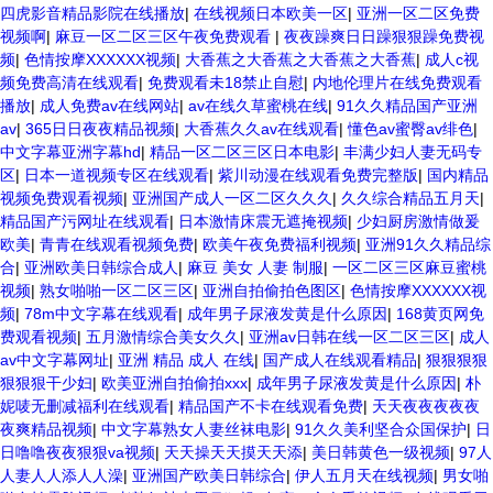
四虎影音精品影院在线播放
|
在线视频日本欧美一区
|
亚洲一区二区免费
视频啊
|
麻豆一区二区三区午夜免费观看
|
夜夜躁爽日日躁狠狠躁免费视
频
|
色情按摩XXXXXX视频
|
大香蕉之大香蕉之大香蕉之大香蕉
|
成人c视
频免费高清在线观看
|
免费观看未18禁止自慰
|
内地伦理片在线免费观看
播放
|
成人免费av在线网站
|
av在线久草蜜桃在线
|
91久久精品国产亚洲
av
|
365日日夜夜精品视频
|
大香蕉久久av在线观看
|
懂色av蜜臀av绯色
|
中文字幕亚洲字幕hd
|
精品一区二区三区日本电影
|
丰满少妇人妻无码专
区
|
日本一道视频专区在线观看
|
紫川动漫在线观看免费完整版
|
国内精品
视频免费观看视频
|
亚洲国产成人一区二区久久久
|
久久综合精品五月天
|
精品国产污网址在线观看
|
日本激情床震无遮掩视频
|
少妇厨房激情做爰
欧美
|
青青在线观看视频免费
|
欧美午夜免费福利视频
|
亚洲91久久精品综
合
|
亚洲欧美日韩综合成人
|
麻豆 美女 人妻 制服
|
一区二区三区麻豆蜜桃
视频
|
熟女啪啪一区二区三区
|
亚洲自拍偷拍色图区
|
色情按摩XXXXXX视
频
|
78m中文字幕在线观看
|
成年男子尿液发黄是什么原因
|
168黄页网免
费观看视频
|
五月激情综合美女久久
|
亚洲av日韩在线一区二区三区
|
成人
av中文字幕网址
|
亚洲 精品 成人 在线
|
国产成人在线观看精品
|
狠狠狠狠
狠狠狠干少妇
|
欧美亚洲自拍偷拍xxx
|
成年男子尿液发黄是什么原因
|
朴
妮唛无删减福利在线观看
|
精品国产不卡在线观看免费
|
天天夜夜夜夜夜
夜爽精品视频
|
中文字幕熟女人妻丝袜电影
|
91久久美利坚合众国保护
|
日
日噜噜夜夜狠狠va视频
|
天天操天天摸天天添
|
美日韩黄色一级视频
|
97人
人妻人人添人人澡
|
亚洲国产欧美日韩综合
|
伊人五月天在线视频
|
男女啪