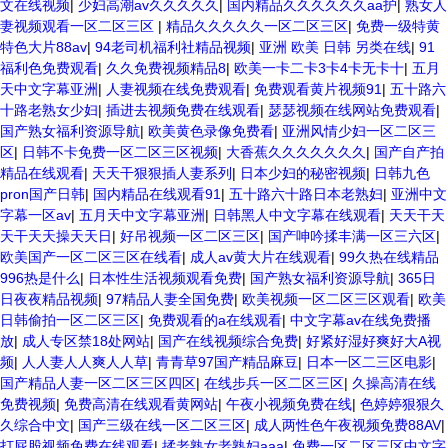
文在线视频
|
少妇高潮av久久久久久
|
国内精品久久久久久久aa护
|
熟女人
妻视频观看一区二区三区
|
精品久久久久久一区二区三区
|
免费一级特黄
特色大片88av
|
94老司机福利社精品视频
|
亚洲 欧美 日韩 另类在线
|
91
福利色免费观看
|
久久免费视频精品8
|
欧美一卡二卡3卡4卡无卡十
|
五月
天中文字幕亚洲
|
人妻视频在线免费观看
|
免费观看黄片视频91
|
五十路六
十路老熟女少妇
|
插进去视频免费在线观看
|
瑟瑟视频在线网站免费观看
|
国产熟女福利资源导航
|
欧美黄色录像免费看
|
亚洲风情少妇一区二区三
区
|
日韩不卡免费一区二区三区视频
|
大香蕉久久久久久久久
|
国产自产拍
精品在线观看
|
天天干狠狠插人妻系列
|
日本少妇的秘密视频
|
日韩九色
pron国产日韩
|
国内精品在线观看91
|
五十路六十路日本老熟妇
|
亚洲中文
字幕一区av
|
五月天中文字幕亚洲
|
日韩黑人中文字幕在线观看
|
天天干天
天干天天操天天日
|
好吊视频一区二区三区
|
国产呻吟揉丰满一区三六区
|
欧美国产一区二区三区在线看
|
成人av黄大片在线观看
|
99久热在线精品
996热是什么
|
日本性生活视频观看免费
|
国产熟女福利资源导航
|
365日
日夜夜精品视频
|
97精品人妻全国免费
|
欧美视频一区二区三区观看
|
欧美
日韩偷拍一区二区三区
|
免费观看的a在线观看
|
中文字幕av在线免费播
放
|
成人专区禁18处网站
|
国产在线视频综合免费
|
好紧好湿好爽好大A视
频
|
人人妻人人爽人人草
|
青青草97国产精品麻豆
|
日本一区二三区电影
|
国产精品人妻一区二区三区四区
|
在线步兵一区二区三区
|
久操高清在线
免费视频
|
免费高清在线观看黄网站
|
午夜小视频免费在线
|
色婷婷狠狠久
久综合中文
|
国产三级在线一区二区三区
|
成人两性色午夜视频免费88AV
|
打屁股视频免费在线观看
|
揉老熟女老熟妇aaa
|
免费一区二区三区中文字