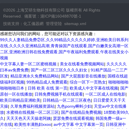
©2026 上海艾研生物科技有限公司 版權所有 All Rights
Reserved. 備案號：
滬ICP備16048870號-1
技術支持：
化工儀器網
管理登陸
sitemap.xml
感谢您访问我们的网站，您可能还对以下资源感兴趣：
99久久人妻精品免费②区,久久99精品久久久久久婷婷,亚洲欧美日韩系列
在线,久久久久亚洲精品高潮,青青操国产在线观看,国产白嫩美女高潮一区
二区,亚洲欧洲日韩在线免费观看,国产午夜福利免费观看,午夜在线美女小
视频
中文字幕人妻一区二区蜜桃视频
|
美女在线看免费视频网站
|
久久久久久
曰本av免费免费
|
国产一区二区三区久久久久妇女
|
91精产国品一二三产
区发
|
精品亚洲永久免费精品网站
|
国产大屁股影音在线播放
|
国模在线超
级福利区视频
|
99热精品成人免费观看
|
综合一区下一页熟女
|
啪啪啪啪啪
啪啪啪啪日本
|
日韩 欧美 在线 第一页
|
欧美成人中文字幕在线视频
|
国产
原创一区在线播放
|
日韩免费视频手机在线观看
|
一区二区成人在线电影
|
欧美日韩精品亚洲欧美
|
日韩精品一区二区三区夜色
|
日日爱爱天天干天
天操
|
久草免费福利视频资源站
|
九色porny蝌蚪少妇
|
天堂av中文在线播
放
|
水蜜桃在线视频一区二区三区
|
国产在线精品免费视频
|
18禁欧美99久
久
|
天天天色天天天操老阿姨
|
瑟瑟免费在线观看视频
|
韩国免费一级a一
片在线
|
欧美性丰满熟妇xxoo
|
av中文字幕 中文字幕第一页
|
日韩亚洲中