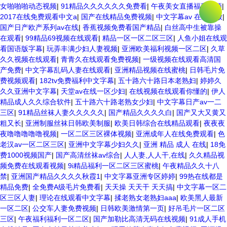
女啪啪啪动态视频
|
91精品久久久久久久免费看
|
午夜美女直播福利视频
|
2017在线免费观看中文a
|
国产在线精品免费视频
|
中文字幕av 在线播放
|
国产日产欧产系列av在线
|
香蕉视频免费看国产精品
|
白丝高中生被靠操
在观看
|
99精品69视频在线观看
|
精品一区一区二区三区
|
人鱼小姐在线观
看国语版字幕
|
玩弄丰满少妇人妻视频
|
亚洲欧美福利视频一区二区
|
久草
久久视频在线观看
|
青青久在线观看免费视频
|
一级视频在线观看高清国
产免费
|
中文字幕乱码人妻在线观看
|
亚洲精品视频在线蜜桃
|
日韩毛片免
费视频观看
|
182tv免费福利中文字幕
|
五十路六十路日本老熟妇
|
婷婷久
久久亚洲中文字幕
|
天堂av在线一区少妇
|
在线视频在线观看你懂的
|
伊人
精品成人久久综合软件
|
五十路六十路老熟女少妇
|
中文字幕日产av一二
三区
|
91精品丝袜人妻久久久久久
|
国产精品久久久久白
|
国产又大又黄又
粗又长
|
亚洲制服丝袜日韩欧美制服
|
欧美日韩综合在线精品观看
|
夜夜夜
夜噜噜噜噜噜视频
|
一区二区三区裸体视频
|
亚洲成年人在线免费观看
|
色
老汉av一区二区三区
|
亚洲中文字幕少妇久久
|
亚洲 精品 成人 在线
|
18免
费1000视频国产
|
国产高清丝袜av综合
|
人人妻,人人干,在线
|
久久精品视
频免费在线观看视频
|
9i精品福利一区二区三区蜜桃
|
午夜精品久久十八
禁
|
亚洲国产精品久久久久秋霞1
|
中文字幕亚洲专区婷婷
|
99热在线都是
精品免费
|
全免费A级毛片免费看
|
天天操 天天干 天天搞
|
中文字幕一区二
区三区人妻
|
理论在线观看中文字幕
|
揉老熟女老熟妇aaa
|
欧美黑人最新
一区二区
|
公交车人妻免费视频
|
日韩欧美激情第一页
|
好吊毛片一区二区
三区
|
午夜福利福利一区二区
|
国产加勒比高清无码在线视频
|
91成人手机