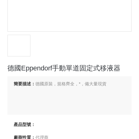
德國Eppendorf手動單道固定式移液器
簡要描述：
德國原裝，規格齊全，*，備大量現貨
產品型號：
廠商性質：
代理商