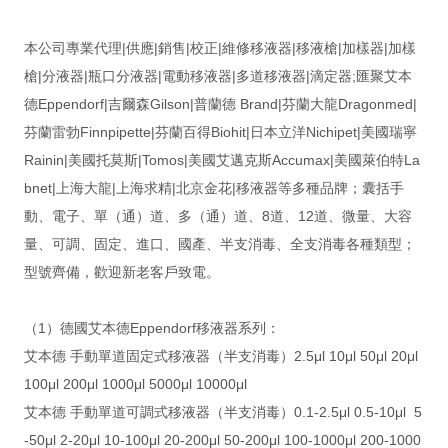
本公司專業代理|供應|銷售|校正|維修移液器|移液槍|加樣器|加樣
槍|分液器|瓶口分液器|電動移液器|多道移液器|滴定器;匯聚艾本
德Eppendorf|吉爾森Gilson|普蘭德 Brand|芬蘭大龍Dragonmed|
芬蘭雷勃Finnpipette|芬蘭百得Biohit|日本立洋Nichipet|美國瑞寧
Rainin|美國托莫斯|Tomos|美國艾邁克斯Accumax|美國萊伯特La
bnet|上海大龍|上海求精|北京金花|移液器等多種品牌；囊括手
動、電子、單（通）道、多（通）道、8道、12道、微量、大容
量、可調、固定、進口、國產、半支消毒、全支消毒各種類型；
型號齊備，歡迎新老客戶致電。
（1）德國艾本德Eppendorf移液器系列：
艾本德 手動單道固定式移液器（半支消毒）2.5μl 10μl 50μl 20μl
100μl 200μl 1000μl 5000μl 10000μl
艾本德 手動單道可調式移液器（半支消毒）0.1-2.5μl 0.5-10μl 5
-50μl 2-20μl 10-100μl 20-200μl 50-200μl 100-1000μl 200-1000