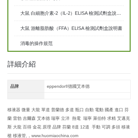
大鼠 白細胞介素-2（IL-2）ELISA 檢測試劑盒說明書
大鼠 游離脂肪酸（FFA）ELISA 檢測試劑盒說明書
消毒的操作規范
詳細介紹
品牌
eppendorf/德國艾本德
移液器 微量 大龍 單道 普蘭德 多道 瓶口 自動 電動 國產 進口 芬
蘭 雷勃 吉爾森 艾本德 瑞寧 立洋 熱電 瑞寧 萊伯特 求精 艾邁克
斯 大龍 百得 金花 原理 品牌 芬蘭 8道 12道 手動 可調 多頭 移液
槍 移液管,，www.huomiaochina.com