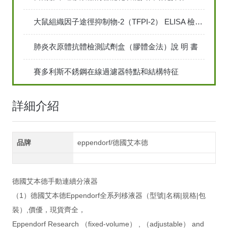
大鼠組織因子途徑抑制物-2（TFPI-2） ELISA 檢測試劑說明書
肺炎衣原體抗體檢測試劑盒（膠體金法）說 明 書
賽多利斯不銹鋼在線過濾器特點和結構特征
詳細介紹
品牌
eppendorf/德國艾本德
德國艾本德手動連續分液器
（1）德國艾本德Eppendorf全系列移液器（型號|名稱|規格|包
裝）,價優，現貨齊全，
Eppendorf Research （fixed-volume） , （adjustable） and