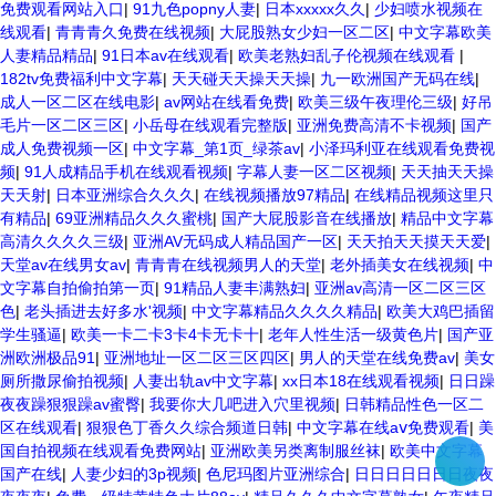
免费观看网站入口
|
91九色popny人妻
|
日本xxxxx久久
|
少妇喷水视频在
线观看
|
青青青久免费在线视频
|
大屁股熟女少妇一区二区
|
中文字幕欧美
人妻精品精品
|
91日本av在线观看
|
欧美老熟妇乱子伦视频在线观看
|
182tv免费福利中文字幕
|
天天碰天天操天天操
|
九一欧洲国产无码在线
|
成人一区二区在线电影
|
av网站在线看免费
|
欧美三级午夜理伦三级
|
好吊
毛片一区二区三区
|
小岳母在线观看完整版
|
亚洲免费高清不卡视频
|
国产
成人免费视频一区
|
中文字幕_第1页_绿茶av
|
小泽玛利亚在线观看免费视
频
|
91人成精品手机在线观看视频
|
字幕人妻一区二区视频
|
天天抽天天操
天天射
|
日本亚洲综合久久久
|
在线视频播放97精品
|
在线精品视频这里只
有精品
|
69亚洲精品久久久蜜桃
|
国产大屁股影音在线播放
|
精品中文字幕
高清久久久久三级
|
亚洲AV无码成人精品国产一区
|
天天拍天天摸天天爱
|
天堂av在线男女av
|
青青青在线视频男人的天堂
|
老外插美女在线视频
|
中
文字幕自拍偷拍第一页
|
91精品人妻丰满熟妇
|
亚洲av高清一区二区三区
色
|
老头插进去好多水'视频
|
中文字幕精品久久久久精品
|
欧美大鸡巴插留
学生骚逼
|
欧美一卡二卡3卡4卡无卡十
|
老年人性生活一级黄色片
|
国产亚
洲欧洲极品91
|
亚洲地址一区二区三区四区
|
男人的天堂在线免费av
|
美女
厕所撒尿偷拍视频
|
人妻出轨av中文字幕
|
xx日本18在线观看视频
|
日日躁
夜夜躁狠狠躁av蜜臀
|
我要你大几吧进入穴里视频
|
日韩精品性色一区二
区在线观看
|
狠狠色丁香久久综合频道日韩
|
中文字幕在线aⅴ免费观看
|
美
国自拍视频在线观看免费网站
|
亚洲欧美另类离制服丝袜
|
欧美中文字幕
国产在线
|
人妻少妇的3p视频
|
色尼玛图片亚洲综合
|
日日日日日日日夜夜