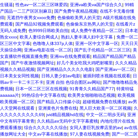
生骚逼
|
性色av一区二区三区咪爱四
|
亚洲va欧美va国产综合久久
|
99精
产国品一二三产区区别麻豆
|
国产免费午夜精品视频
|
在线不卡无毒你懂
得
|
无遮挡午夜男女xxoo免费
|
色偷偷欧美男人的天堂
|
A级片视频在线免
费观看
|
国产精品92视频免费观看
|
色偷偷东京热男人的天堂
|
在线看片z
无码人成免费
|
色9999日韩欧美自拍
|
成人免费午夜精品一区二区
|
日本老
熟女xxxx
|
欧美人妻综合网成人
|
熟妇人妻丰满人妇中文字幕
|
免费一区二
区三区中文字幕
|
色噜噜人体337p人体
|
亚洲一区中文字幕一区
|
天天日天
天操综合网
|
亚洲av电影在线一区二区
|
国产乱子伦精品一区二区三区
|
美
女直播软件视频直播免费
|
亚洲mv在线免费观看
|
精品国产精品国产精品
国产
|
国产午夜激情视频网址
|
好几个美女吃我大鸡吧射嘴里
|
久久久精品
视频久久精品视频
|
国产亚洲精品久久久久久电影
|
国产亚洲av一区二区
|
日本美女女同性视频
|
日韩人妻少妇av电影
|
被插到喷水视频在线观看
|
日
韩av卡一卡二卡三不卡
|
亚洲 自拍 色综合图区av网站
|
国产噜噜噜精品免
费视频
|
日本一区二区三区在线视频
|
91青青久久精品国产77
|
特黄特猛
aaaaaa片
|
99热综合中文字幕在线
|
欧美男女啪啪啪动态视频
|
欧美视频
欧美视频一区二区
|
国产精品入口传媒小说
|
超碰视频免费在线播放
|
av男
人天堂网在线观看
|
亚洲黄色片免费在线
|
黑人巨大欧美一区二区视频
|
久
久久久久久久久久久69
|
jvid精品视频hd在线
|
中文一区二明歩无码
|
亚洲
中文有码字幕青青
|
久久精品aⅴ无码中文字字幕蜜桃
|
内地伦理片在线免
费观看播放
|
综合久久久久久久综合
|
女同人妻巨乳按摩店里的av
|
av在线
播放网址大全
|
中文av字幕在线播放
|
97人妻在线视频免费
|
国产一区二区