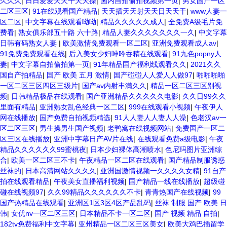
久久久
|
日日爱爱天天干天天操
|
国内自拍偷拍视频第一页
|
男女国产一区
二区三区
|
91在线观看国产精品
|
天天插天天射天天日天天干
|
www人妻一
区二区
|
中文字幕在线观看呦呦
|
精品久久久久久成人
|
全免费A级毛片免
费看
|
熟女俱乐部五十路 六十路
|
精品人妻久久久久久久久一久
|
中文字幕
日韩有码熟女人妻
|
欧美激情免费观看一区二区
|
亚洲免费观看成人av
|
91免费免费观看在线
|
后入美女少妇呻吟吞精在线观看
|
91九色popny人
妻
|
中文字幕自拍偷拍第一页
|
91年精品国产福利线观看久久
|
2021久久
国自产拍精品
|
国产 欧美 五月 激情
|
国产碰碰人人爱人人做97
|
啪啪啪啪
一区二区三区四区三级片
|
国产av内射丰满久久
|
精品一区二区三区别视
频
|
日韩精品极品在线观看
|
国产亚洲精品久久久久久电影
|
久久日99久久
里面有精品
|
亚洲熟女乱色经典一区二区
|
999在线观看小视频
|
午夜伊人
网在线播放
|
国产免费自拍视频精选
|
91人人妻人人妻人人澡
|
色老汉av一
区二区三区
|
男生操男生国产视频
|
老鸭窝在线视频网站
|
免费国产一区二
区三区在线播放
|
亚洲中字幕日产AV片在线
|
在线观看免费a级电影
|
午夜
精品久久久久久久99蜜桃夜
|
日本少妇裸体高潮喷水
|
色尼玛图片亚洲综
合
|
欧美一区二区三不卡
|
午夜精品一区二区在线观看
|
国产精品制服诱惑
丝袜的
|
日本高清网站久久久久
|
亚洲国激情视频一久久久久女精
|
91自产
拍在线观看精品
|
午夜美女直播福利视频
|
国产精品一线在线播放
|
超级碰
碰在线视频97
|
久久99精品久久久久久久不卡
|
青青热国产在线视频
|
99
国产热精品在线观看
|
亚洲区1区3区4区产品乱码
|
丝袜 制服 国产 欧美 日
韩
|
女优nv一区二区三区
|
日本精品不卡一区二区
|
国产 视频 精品 自拍
|
182tv免费福利中文字幕
|
亚州精品一区二区三区美女
|
欧美大鸡巴插留学