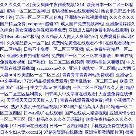
久久久久久二区
|
美女爽爽午夜作爱视频1314
|
欧美日本一区二区三区精
品
|
蜜桃一区二区三区网址
|
蜜桃视频av在线观看网站
|
熟女俱乐部五十路
六十路
|
无码一区二区三区老色鬼
|
亚洲情色在线视频播放
|
久久久久久久
国产精品免费
|
caoporn 超碰97
|
成人国产免费视频网站
|
亚洲激情婷婷久
久综合
|
美女直播软件视频直播免费
|
亚洲成人福利免费电影在线观看
|
欧
美18vide0sex性极品
|
久久精品人人做人人爽综合97
|
免费观看日韩av软
件
|
久久精品伊人一区二区
|
免费网站黄色在线观看不卡
|
在线观看视频一
区二区精品
|
日韩不卡免费一区二区三区视频
|
成人免费午夜精品一区二
区
|
亚洲欧美自拍偷拍综合
|
免费国产一区二区三区在线播放
|
9999在线
免费观看视频
|
国产熟妇一区二区三区色婷婷
|
嗯嗯呐插进来嘛吸奶
|
中文
字幕在线观看呦呦
|
zzzzxxxxav久久
|
亚洲丰满熟女一区二区哦
|
av大西瓜
人妻pro
|
欧美图区一区二区三区
|
青青青青青青网站免费观看
|
亚洲做性
中文字幕av
|
7799精品视频免费观看
|
亚洲乱熟女一区二区三av
|
欧美 亚
洲 国产 日韩一
|
中文字幕av 在线播放
|
一区二区三区精品久久人妻
|
精品
一区二区三区福利美女
|
日韩黑人中文字幕在线观看
|
大香蕉免费在线伊
人
|
天天插天天日天天摸人人干
|
青青在线观看视频免费
|
福利小视频国产
一区
|
熟妇人妻乱子伦精品视频
|
2024国产精品高清人妻
|
91精选一区二
区三区四区
|
日本av影片在线观看
|
国产在线成人精选视频
|
亚洲风情少妇
一区二区三区
|
国产精品久久久久久无码福利
|
欧美午夜精品久久久久久
老年
|
91日本av在线观看
|
日韩一二区内射电影
|
手机视频免费在线观看
|
日本少妇人妻xxxxx16
|
97超碰资源在线播放
|
亚洲性图激情图片区
|
搞黄