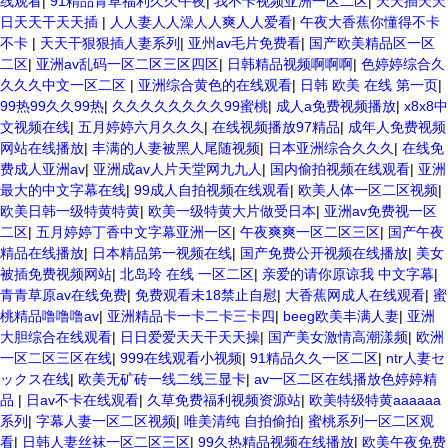
线观看
|
91精品青草福利久久午夜
|
我不卡视频亚洲一区二区
|
天天插天天
日天天干天天插
|
人人妻人人澡人人爽人人爱看
|
午夜大香蕉你懂得不卡
不卡
|
天天干狠狠插人妻系列
|
亚州av毛片免费看
|
国产欧美精品区一区
二区
|
亚洲av乱码一区二区三区四区
|
日韩精品视频啊啊啊
|
色婷婷综合久
久久久中文一区二区
|
亚洲综合黄色的在线观看
|
日韩 欧美 在线 第一页
|
99热99久久99热
|
久久久久久久久久99蜜桃
|
成人a免费视频播放
|
x8x8中
文视频在线
|
五月婷婷六月久久久
|
在线视频播放97精品
|
成年人免费视频
网站在线播放
|
丰满的人妻被黑人尾随视频
|
日本亚洲综合久久久
|
在线免
费成人亚洲av
|
亚洲成av人片天堂网九九人
|
国内偷拍视频在线观看
|
亚洲
最大的中文字幕在线
|
99成人自拍视频在线观看
|
欧美人体一区二区视频
|
欧美日韩一级特黄特黄
|
欧美一级特黄大片做受日本
|
亚洲av免费视一区
二区
|
五月婷婷丁香中文字幕亚洲一区
|
午夜爽爽一区二区三区
|
国产午夜
精品在线播放
|
日本精品第一视频在线
|
国产免费公开视频在线播放
|
美女
被插免费视频网站
|
北岛玲 在线 一区二区
|
亲爱的请你原谅我 中文字幕
|
青青草原av在线免费
|
免费观看未18禁止自慰
|
大香蕉网成人在线观看
|
蜜
桃精品噜噜噜av
|
亚洲精品卡一卡二卡三卡四
|
beeg欧美丰满人妻
|
亚洲
大胆综合在线观看
|
日日爱爱天天干天天操
|
国产美女激情高潮漾频
|
欧洲
一区二区三区在线
|
999在线观看小视频
|
91精品久久一区二区
|
ntr人妻セ
ックス在线
|
欧美无矿砖一线二线三显卡
|
av一区二区在线播放色婷婷精
品
|
日av不卡在线观看
|
久草免费福利视频资源站
|
欧美特级特黄aaaaaa
系列
|
字幕人妻一区二区视频
|
唯美清纯 自拍偷拍
|
蜜桃系列一区二区观
看
|
日韩人妻丝袜一区二区三区
|
99久热精品视频在线播放
|
欧美午夜免费