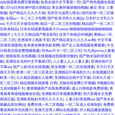
dj在线观看免费完整视频
|
欧美在线中文字幕第一页
|
国产情色视频在线观
看
|
337p日本欧洲中国大胆精品
|
美女厕所撒尿偷拍视频
|
麻豆 美女 人妻
制服
|
国产精品久久久久久电
|
苍井空大战黑人喷水
|
国内亚洲一区二区视
频
|
全国av一卡二卡三卡免费
|
国产欧美另类久久精品
|
日本护士大乳久久
αv
|
天天日天天操综合网
|
精品一区二区三区别视频
|
精品国产一区二区三
区欧美精品
|
日本在线观看视频黄大片www
|
啪啪啪啪啪啪啪啪啪啪啪啪
啪啪片
|
久久久久精品国产熟女影院
|
这里只有精品99视频
|
蜜桃av一区,
二区,三区
|
亚洲成年人电影天堂
|
国产精品美女久久久久av精
|
中文字幕
亚洲亚洲激情
|
欧美黄色网黄色欧美网
|
国产女人高潮视频免费观看
|
中文
日韩美在线免费视频观看
|
性色av不卡一区二区三区
|
91九色porny人妻最
新
|
狠狠操我,在线视频
|
在线视频在线观看你懂的
|
国产熟女福利资源导
航
|
亚洲综合无码中文字幕第2页
|
人人妻人人人人妻人妻
|
亚洲在线中文
字幕av
|
国产人妖综合在线视频
|
熟女视频一区二区在线观看
|
天天日天天
摸天天草
|
欧美一区二区三区美女
|
亚洲精品午夜福利久久
|
在线视频日本
欧美一区
|
久久精品视频女人按摩
|
亚洲精品在线中文字幕
|
日本久久道一
区二区三区
|
精品视频在线观看 日韩
|
尤物在线免费公开视频
|
9l视频自拍
九色9l视频不卡
|
激情视频国产在线免费观看
|
成人日韩电影免费观看
|
青
青操青青碰视频播放在线
|
亚洲欧美日本视频免费看
|
初六苏梅全文免费
阅读正版
|
亚洲欧美熟妇另类久久久久久
|
人妻少妇资源网av
|
国产美女在
线极品美女网站
|
免费在线一区二区视频
|
一区二区成人在线电影
|
免费观
看老师和学生的黄片
|
亚洲天堂男人网站在线观看
|
伊人精品播放视频在