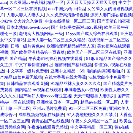
aaa
|
久久亚洲av午夜福利精品一区
|
天天日天天操天天插天天射
|
中文字
幕一区二区三区在线视频
|
ass中国少妇pic精品
|
女的舔女人的逼逼视频黄
片
|
人妻人妻人人妻人人
|
久久免费高清激情视频
|
漂亮人妻口爆吞精视频
|
少妇性l交大片久久免费
|
中文在线播放一区二区三区
|
国产高清自拍夜夜
骚
|
日本老熟妇bbwwbbww
|
国产熟妇另类高潮a62v视频
|
欧美三级午夜
理伦三级
|
老鸭窝大视频网站a一级
|
11yyy国产成人综合在线观看
|
亚洲熟
女中文字幕站
|
亚洲人妻一区二区三区久久精品
|
在线视频一区二区三区
观看
|
日韩一级片黄色av
|
欧洲站无码精品a码无人区
|
美女福利在线观看
视频
|
国产欧美亚洲精品第一页青草
|
欧美国产一区二区三区在线看
|
亚洲
图片 国产精品
|
午夜老司机福利视频在线观看
|
91麻豆精品国产综合久久
久主演
|
中文字幕你懂的网址
|
连裤袜国产福利视频
|
你懂的小视频在线播
放
|
中文字幕一级片免费看
|
亚洲中文精品一69
|
啪啪啪啪啪啪啪啪片
|
国
产精品18禁免费无摭挡
|
在线大香蕉在线大香蕉
|
沈惊觉白小小免费看全
集
|
日韩精品在线观看直播
|
91精品丝袜人妻久久久久久
|
国产精选黄片免
费观看
|
国内精品mv视频在线观看
|
丰满老熟女av在线
|
欧美性大赛久久
久久久久
|
国产熟妇人妻ⅹxxxx麻豆直播
|
天天干狠狠插人妻系列
|
国产黄
桃AV一区在线观看
|
亚洲丝袜日本一区二区
|
精品av在线一区二区
|
人妻
五十路 一区二区
|
亚州av毛片免费看
|
91一区二区三区免费
|
亚洲欧美人
成综合vr
|
成年视频短视频在线播放
|
97人妻碰碰碰久久久久禁片
|
大香蕉
一区二区三区四
|
青青热国产在线视频
|
午夜久久久精品一区二区
|
欧美亚
洲另类综合网
|
午夜dj在线观看完整版
|
中文字幕精品一区三区
|
黄a在线