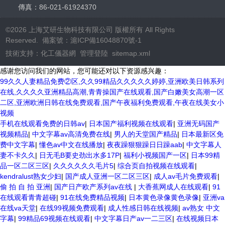
傳真：86-021-61924370
©2026 上海艾研生物科技有限公司 版權所有 All Rights
Reserved. 備案號：
滬ICP備16048870號-1
技術支持：
化工儀器網
管理登陸
sitemap.xml
感谢您访问我们的网站，您可能还对以下资源感兴趣：
99久久人妻精品免费②区,久久99精品久久久久久婷婷,亚洲欧美日韩系列
在线,久久久久亚洲精品高潮,青青操国产在线观看,国产白嫩美女高潮一区
二区,亚洲欧洲日韩在线免费观看,国产午夜福利免费观看,午夜在线美女小
视频
手机在线观看免费的日韩av
|
日本国产福利视频在线观看
|
亚洲无码国产
视频精品
|
中文字幕av高清免费在线
|
男人的天堂国产精品
|
日本最新区免
费中文字幕
|
懂色av中文在线播放
|
夜夜躁狠狠躁日日躁aab
|
中文字幕人
妻不卡久久
|
日无毛B要史劲出水多17P
|
福利小视频国产一区
|
日本99精
品一区二区三区
|
久久久久久久毛片5
|
综合页自拍视频在线观看
|
kendralust熟女少妇
|
国产成人亚洲一区二区三区
|
成人av毛片免费观看
|
偷 拍 自 拍 亚洲
|
国产日产欧产系列av在线
|
大香蕉网成人在线观看
|
91
在线观看青青超碰
|
91在线免费精品视频
|
日本黄色录像黄色录像
|
亚洲va
在线va天堂
|
在线99视频免费观看
|
成人性感日韩在线视频
|
av熟女 中文
字幕
|
99精品69视频在线观看
|
中文字幕日产av一二三区
|
在线视频日本