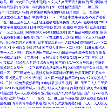
欧美一区
|
大鸡巴日小骚比视频
|
久久人人爽天天玩人妻精品
|
亚洲码欧洲
码在线观看
|
午夜第一福利网在线
|
911欧洲精亚洲国产一二区三区
|
jlzzjlz亚洲女人高潮
|
美女被插免费视频网站
|
自拍偷拍一区二区视频
|
99
热这里都是国产精品
|
欧美呦呦卡一卡二精品
|
中文字幕在线aⅴ免费观看
|
一区二区三区四区无人区
|
骚逼被插烂视频免费
|
成人dvd在线播放
|
2018
中文字幕在线观看
|
日韩中文字幕版黄片
|
色 在线 中文字幕
|
亚洲经典国
产一区二区三区
|
啊啊啊好大好好吃在线观看
|
国产精品网在线观看
|
欧美
大屁股撅起来射精视频
|
国产一区在线播放无遮挡
|
在线一区三区精品视
频
|
办公室鸡巴逼逼视频
|
日本在线观看公司入口视频
|
自拍偷拍av一区二
区三区
|
亚洲熟女少妇 精品
|
国产成人亚洲一区二区三区
|
91麻豆蜜桃人
妻一区二区三区
|
韩国三级国产精品一区
|
99成全re视频免费观看在线看
|
亚洲精品无码中文字幕专区
|
在线观看免费观看免费
|
一区二区三区福利
午夜精品
|
99精品六月婷婷综合在线
|
国产黄桃AV一区在线观看
|
亚洲狠
狠婷婷久久综合
|
中文字幕无码肉感爆乳在线
|
2020国产精品久久精品
|
无
码一区二区三区老色鬼
|
蜜桃臀熟女高潮呻吟不断
|
欧美亚洲图片另类专
区
|
亚洲男人平均性生活时间
|
久久国产精品精品国产
|
av在线久草蜜桃在
线
|
日韩一级免费视频看看
|
99婷婷香蕉极品视频一区
|
天天干人人干天天
操
|
k200tv免费看片成人
|
午夜少妇成人人妻av
|
好紧好湿好爽好大A视频
|
精品亚洲成av人在线观看4
|
亚洲乱码国产乱码精品精品
|
国产56porn在线
视频
|
亚洲清纯国产com
|
在线一区二区三区高清视频
|
国模在线超级福利
区视频
|
青青青青午夜手机视频
|
玩弄饥渴放荡美熟妇岳
|
天天干天天操天