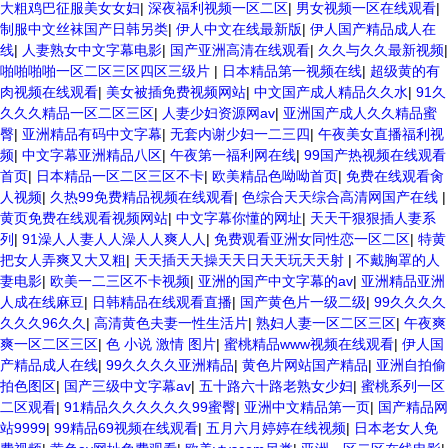
大粗鸡巴征服美女女妇
|
深夜福利视频一区二区
|
男女视频一区在线观看
|
制服中文丝袜国产日韩另类
|
伊人中文在线最新版
|
伊人国产精品成人在
线
|
人妻熟女中文字幕电影
|
国产亚洲高清在线观看
|
久久与久久最新视频
|
啪啪啪啪一区二区三区四区三级片
|
日本精品第一视频在线
|
超级黄的有
肉视频在线观看
|
美女被插免费视频网站
|
中文国产成人精品久久水
|
91久
久久久精品一区二区三区
|
人妻少妇资源网av
|
亚洲国产成人久久精品蜜
臀
|
亚洲精品有码中文字幕
|
无套内谢少妇一二三四
|
午夜美女直播福利视
频
|
中文字幕亚洲精品八区
|
午夜第一福利网在线
|
99国产热视频在线观看
首页
|
日本精品一区二区三区不卡
|
欧美精品色呦呦首页
|
免费在线观看肏
人视频
|
久热99免费精品视频在线观看
|
色综合天天综合高清网国产在线
|
黄页免费在线观看视频网站
|
中文字幕你懂的网址
|
天天干狠狠插人妻系
列
|
91澡人人妻人人澡人人爽人人
|
免费观看亚洲女同性恋一区二区
|
特黄
把女人弄爽又大又粗
|
天天插天天操天天日天天玩天天射
|
不戴胸罩的人
妻电影
|
欧美一二三区不卡视频
|
亚洲的国产中文字幕的av
|
亚洲精品亚洲
人成在线麻豆
|
日韩精品在线观看直播
|
国产黄色片一级二级
|
99久久久久
久久久96久久
|
高清黄色夫妻一性生活片
|
熟妇人妻一区二区三区
|
午夜爽
爽一区二区三区
|
色 小说 激情 图片
|
蜜桃精品www视频在线观看
|
伊人国
产精品成人在线
|
99久久久久亚洲精品
|
黄色片网站国产精品
|
亚洲自拍偷
拍色图区
|
国产三级中文字幕av
|
五十路六十路老熟女少妇
|
蜜桃系列一区
二区观看
|
91精品久久久久久久99蜜臀
|
亚洲中文精品第一页
|
国产精品网
站9999
|
99精品69视频在线观看
|
五月六月婷婷在线视频
|
日本老女人免