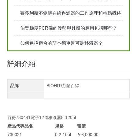
賽多利斯不銹鋼在線過濾器的工作原理和特點概述
伯樂梯度PCR儀的優勢與具體的應用包括哪些？
如何選擇適合的艾本德單道可調移液器？
詳細介紹
品牌
BIOHIT/芬蘭百得
百得730441電子12道移液器5-120ul
產品代碼
品名
規格
報價
730021
0.2-10ul
￥6,000.00