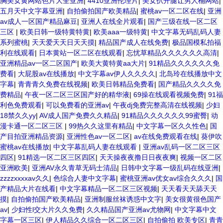
胸美女黄网站色片大全亚洲
|
4410亚洲伦理片
|
美女扒开腿让男人桶网站
|
五月天中文字幕亚洲
|
自拍偷拍国产欧美精品
|
蜜桃av一区二区在线
|
亚洲
av成人一区国产精品麻豆
|
亚洲人在线全片观看
|
国产三级在线一区二区
三区
|
欧美日韩一级特黄特黄
|
欧美aaa一级特黄
|
中文字幕无码乱码人妻
系列蜜桃
|
天天爱天天日天天摸
|
精品国产成人在线免费
|
极品国模私拍福
利在线观看
|
日本黄站一区二区在线观看
|
忘忧草精品久久久久久久高清
|
亚洲精品av一区二区国产
|
欧美大黄特黄aa大片
|
91精品久久久久久久免
费看
|
大屁股av在线播放
|
中文字幕av伊人久久久久
|
北岛玲在线播放中文
字幕
|
青青青久免费在线视频
|
欧美日韩精品免费看
|
国产精品久久久久免
费精品
|
午夜一区二区三区国产好的精华液
|
69操在线观看视频免费
|
91福
利色免费观看
|
可以免费看的亚洲av
|
午夜dj免费完整高清在线视频
|
少妇
18禁久久yy
|
AV成人国产免费久久精品
|
91精品久久久久久久99蜜臀
|
动
漫卡通一区二区三区
|
99热久久这里有精品
|
中文字幕一区久久性色
|
国
产目拍亚洲精品资源
|
亚洲性色av一区二区
|
av在线免费观看在线
|
葵伊吹
蜜桃av在线播放
|
中文字幕乱码人妻在线观看
|
亚洲av乱码一区二区三区
四区
|
91精选一区二区三区四区
|
天天操夜夜撸日日夜夜爽
|
视频一区二区
亚洲欧美
|
亚洲AV永久青草无码士清品
|
日韩中文字幕一级乱码在线亚洲
|
zzzzxxxxav久久
|
色综合人妻中文字幕
|
蜜桃亚洲av优女av综合久久久
|
国
产精品大片在线看
|
中文字幕精品一区二区三区视频
|
天天看天天舔天天
摸
|
自拍偷拍国产欧美精品
|
亚洲制服丝袜诱惑中文字
|
美女很黄很色国产
av
|
少妇性l交大片久久免费
|
久久精品国产亚洲av尤物网
|
中文字幕中文
字幕一区三区
|
伊人精品久久综合一区二区三区
|
自拍偷拍 欧美专区
|
青青