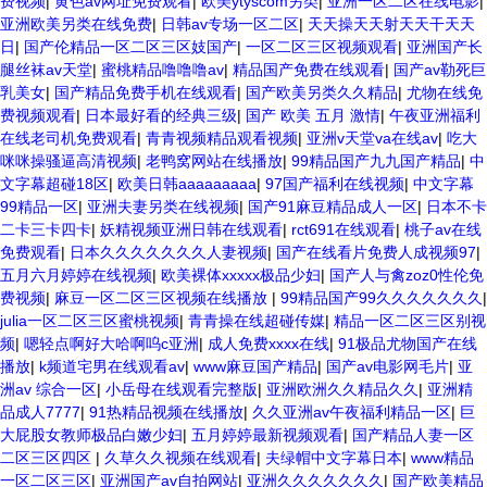
费视频
|
黄色av网址免费观看
|
欧美ytyscom另类
|
亚洲一区二区在线电影
|
亚洲欧美另类在线免费
|
日韩av专场一区二区
|
天天操天天射天天干天天
日
|
国产伦精品一区二区三区妓国产
|
一区二区三区视频观看
|
亚洲国产长
腿丝袜av天堂
|
蜜桃精品噜噜噜av
|
精品国产免费在线观看
|
国产av勒死巨
乳美女
|
国产精品免费手机在线观看
|
国产欧美另类久久精品
|
尤物在线免
费视频观看
|
日本最好看的经典三级
|
国产 欧美 五月 激情
|
午夜亚洲福利
在线老司机免费观看
|
青青视频精品观看视频
|
亚洲v天堂va在线av
|
吃大
咪咪操骚逼高清视频
|
老鸭窝网站在线播放
|
99精品国产九九国产精品
|
中
文字幕超碰18区
|
欧美日韩aaaaaaaaa
|
97国产福利在线视频
|
中文字幕
99精品一区
|
亚洲夫妻另类在线视频
|
国产91麻豆精品成人一区
|
日本不卡
二卡三卡四卡
|
妖精视频亚洲日韩在线观看
|
rct691在线观看
|
桃子av在线
免费观看
|
日本久久久久久久久人妻视频
|
国产在线看片免费人成视频97
|
五月六月婷婷在线视频
|
欧美裸体xxxxx极品少妇
|
国产人与禽zoz0性伦免
费视频
|
麻豆一区二区三区视频在线播放
|
99精品国产99久久久久久久久
|
julia一区二区三区蜜桃视频
|
青青操在线超碰传媒
|
精品一区二区三区别视
频
|
嗯轻点啊好大哈啊呜c亚洲
|
成人免费xxxx在线
|
91极品尤物国产在线
播放
|
k频道宅男在线观看av
|
www麻豆国产精品
|
国产av电影网毛片
|
亚
洲av 综合一区
|
小岳母在线观看完整版
|
亚洲欧洲久久精品久久
|
亚洲精
品成人7777
|
91热精品视频在线播放
|
久久亚洲av午夜福利精品一区
|
巨
大屁股女教师极品白嫩少妇
|
五月婷婷最新视频观看
|
国产精品人妻一区
二区三区四区
|
久草久久视频在线观看
|
夫绿帽中文字幕日本
|
www精品
一区二区三区
|
亚洲国产av自拍网站
|
亚洲久久久久久久久
|
国产欧美精品