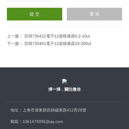
請
輸
入
計算結果（填寫阿拉伯數
字），如：三加四=7
上一篇：
百得730421電子12道移液器0.2-10ul
下一篇：
百得730461電子12道移液器10-300ul
掃一掃，關注微信
地址：上海市浦東新區錦繡東路412弄28號
郵箱：1061479395@qq.com