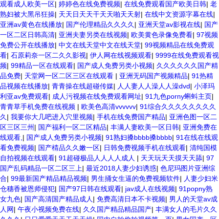
观看成人欧美一区
|
婷婷色在线免费视频
|
在线免费观看国产欧美日韩
|
老
熟妇被大黑吊狂操
|
天天日天天干天天啪天天射
|
在线中文资源字幕在线
|
亚洲av黄色在线播放
|
国产伦理精品久久久久
|
亚洲天堂av影视在线
|
国产
一区二区日韩高清
|
亚洲夫妻另类在线视频
|
欧美黄色录像免费看
|
97视频
免费公开在线播放
|
中文在线天堂中文在线天堂
|
99视频精品在线免费观
看
|
石原莉奈一区二久久影视
|
伊人网在线视频观看
|
9999在线免费观看视
频
|
99精品一区在线观看
|
国产成人免费另类小视频
|
久久久久久久国产精
品免费
|
天堂网一区二区三区在线观看
|
亚洲无码国产视频精品
|
91热精
品视频在线播放
|
青青操在线超碰传媒
|
人人妻人人澡人人澡dvd
|
小泽玛
利亚av免费观看
|
成人污视频在线免费观看网址
|
91九色porny蝌蚪主页
|
青青草手机免费在线视频
|
欧美色高清vvvvvv
|
91综合久久久久久久久久
久
|
我要你大几吧进入穴里视频
|
手机在线免费国产精品
|
亚洲色图一区二
区三区三州
|
国产福利一区二区精品
|
丰满人妻欧美一区日韩
|
亚洲免费在
线观看,
|
国产成人免费另类小视频
|
91熟妇搡bbbb搡bbbb
|
91在线在线观
看免费视频
|
国产棈品久久嫩一区
|
日韩免费视频手机在线观看
|
清纯国模
自拍视频在线观看
|
91超碰极品人人人人成人
|
天天玩天天摸天天舔
|
97
国产乱码精品一区二区三上
|
最近2018人妻少妇诱惑
|
色尼玛图片亚洲综
合
|
99最新国产精品精品视频
|
男生捅女生逼的免费视频软件
|
人妻少妇米
仓穗香被恩师侵犯
|
国产97日韩在线观看
|
jav成人在线视频
|
91popny熟
女九色
|
国产高清国产精品成人
|
免费高清日本不卡视频
|
男人的天堂av成
人网
|
午夜小视频免费在线
|
久久国产精品精品国产
|
丰满女人的毛片久久