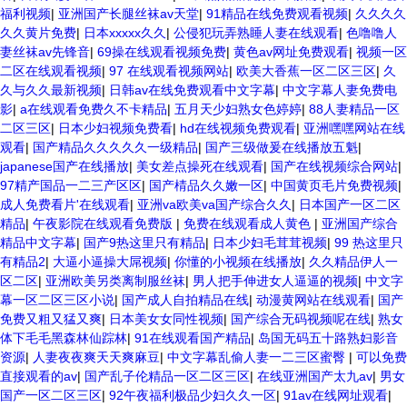
福利视频
|
亚洲国产长腿丝袜av天堂
|
91精品在线免费观看视频
|
久久久久
久久黄片免费
|
日本xxxxx久久
|
公侵犯玩弄熟睡人妻在线观看
|
色噜噜人
妻丝袜av先锋音
|
69操在线观看视频免费
|
黄色av网址免费观看
|
视频一区
二区在线观看视频
|
97 在线观看视频网站
|
欧美大香蕉一区二区三区
|
久
久与久久最新视频
|
日韩av在线免费观看中文字幕
|
中文字幕人妻免费电
影
|
a在线观看免费久不卡精品
|
五月天少妇熟女色婷婷
|
88人妻精品一区
二区三区
|
日本少妇视频免费看
|
hd在线视频免费观看
|
亚洲嘿嘿网站在线
观看
|
国产精品久久久久久一级精品
|
国产三级做爰在线播放五魁
|
japanese国产在线播放
|
美女差点操死在线观看
|
国产在线视频综合网站
|
97精产国品一二三产区区
|
国产棈品久久嫩一区
|
中国黄页毛片免费视频
|
成人免费看片'在线观看
|
亚洲va欧美va国产综合久久
|
日本国产一区二区
精品
|
午夜影院在线观看免费版
|
免费在线观看成人黄色
|
亚洲国产综合
精品中文字幕
|
国产9热这里只有精品
|
日本少妇毛茸茸视频
|
99 热这里只
有精品2
|
大逼小逼操大屌视频
|
你懂的小视频在线播放
|
久久精品伊人一
区二区
|
亚洲欧美另类离制服丝袜
|
男人把手伸进女人逼逼的视频
|
中文字
幕一区二区三区小说
|
国产成人自拍精品在线
|
动漫黄网站在线观看
|
国产
免费又粗又猛又爽
|
日本美女女同性视频
|
国产综合无码视频呢在线
|
熟女
体下毛毛黑森林仙踪林
|
91在线观看国产精品
|
岛国无码五十路熟妇影音
资源
|
人妻夜夜爽天天爽麻豆
|
中文字幕乱偷人妻一二三区蜜臀
|
可以免费
直接观看的av
|
国产乱子伦精品一区二区三区
|
在线亚洲国产太九av
|
男女
国产一区二区三区
|
92午夜福利极品少妇久久一区
|
91av在线网址观看
|