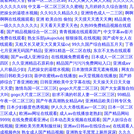
观看网站大全
|
裸体一区二区三区av
|
91人人爽人人爽人人精
|
久久久久久
久久久久久69
|
中文幕一区二区三区久久蜜桃
|
九月婷婷久久综合激情
|
几
把操女的逼喷水视频
|
久久91久久精品久久
|
亚洲情色成人一二三区
|
啊啊
啊啊在线视频观看
|
亚洲 欧美自拍 偷拍
|
天天摸天天透天天爽
|
精品黄色
一级久久久久久久久
|
天天看天天爱天天色
|
久热99免费精品视频在线观
看
|
国产精品视频综合一区二区
|
青青视频在线观看国产
|
中文字幕av影片
免费在线观看
|
熟女乐部jukujoclub
|
狠狠操我,在线视频
|
国产成年女人在
线观看
|
又粗又长又硬又大又黄又猛cv
|
99久久国产综合精品五月天
|
丁香
七月亚洲无码国产精品
|
亚洲91精选一区二区在线
|
东京不太热在线观看
视频
|
国产av成人亚洲综合
|
在线视频免费观看色
|
日本成人一区二区三区
四区
|
久久亚洲精品石原莉奈
|
精品国产污污污免费网站入口
|
亚洲成aⅴ
人片极品少妇
|
几把操女的逼喷水视频
|
日本激情床震无遮掩视频
|
网友自
拍日韩欧美少妇3
|
葵伊吹蜜桃av在线播放
|
av天堂视频在线播放
|
国产婷
婷综合丁香亚洲欧洲
|
日韩亚洲欧美中文字幕在线
|
天天操天天日天天做
天天爱
|
激情岛国一区二区三区
|
gogo大尺度二区三区
|
国产大女露脸自拍
大叫
|
gogo大尺度二区三区
|
欲求不满的邻居人妻一区二区三区
|
99精品
午夜一区二区三区
|
国产午夜高潮熟女精品AV
|
亚洲精品欧美日韩专区免
费
|
日本少妇极度色诱视频
|
伊人久久大香线蕉av一区二区
|
日本一区二区
三区成人
|
欧洲av网址在线观看
|
成人av在线播放老熟妇
|
国产精品网站
9999
|
在线免费观看亚洲v
|
日本动态美女视频在线观看
|
国产人妖综合在
线视频
|
亚洲欧美另类离制服丝袜
|
亚洲av日韩av在线综合av
|
在线观看人
成视频色9
|
熟女成人国产精品视频
|
亚洲熟女毛茸茸上厕所尿尿
|
久久久