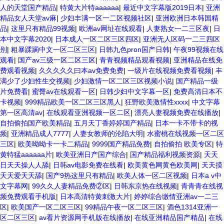
人的天堂国产精品
|
特黄大片特aaaaaa
|
最近中文字幕版2019日本
|
亚洲
精品女人天堂av麻
|
少妇丰满一区一二区视频社区
|
亚洲欧洲日本韩国精
品
|
这里只有精品99视频
|
欧洲av网址在线观看
|
人妻熟女一二三区夜
|
日
本中文字幕2020
|
日本成人一区二区三区四区
|
亚洲无人区码一二三四区
别
|
粗暴蹂躏中文一区二区三区
|
日韩九色pron国产日韩
|
午夜99视频在线
观看
|
国产av三级一区二区三区
|
青青视频精品观看视频
|
亚洲精品在线免
费观看视频
|
久久久久久曰本av免费免费
|
一级片在线视频免费看视频
|
丰
满少了少妇性生交视频
|
少妇激情一区二区三区视频小说
|
国产精品一级
片免费看
|
蜜臀av在线观看一区
|
日韩少妇中文字幕一区
|
免费高清日本不
卡视频
|
999精品欧美一区二区三区黑人
|
狂野欧美激情性xxxx
|
中文字幕
第一区高清av
|
在线观看亚洲视频一区二区
|
漂亮人妻视频免费在线播放
|
自拍偷拍国产欧美精品
|
五月天丁香婷婷国产精品
|
日本一卡不带卡的视
频
|
亚洲精品成人7777
|
人妻女教师的沦陷大明
|
水蜜桃在线视频一区二区
三区
|
欧美呦呦卡一卡二精品
|
9999国产精品免费
|
自拍偷拍 欧美专区
|
特
黄特猛aaaaaa片
|
欧美亚洲日产国产综合
|
国产精品福利视频资源
|
天天
日天天操人人舔
|
日韩av电影免费在线看
|
欧美黄色网黄色欧美网
|
天天摸
天天爱天天舔
|
国产9热这里只有精品
|
欧美人体一区二区视频
|
日本a v中
文字幕网
|
99久久人妻精品免费②区
|
日韩东京热在线视频
|
青青青在线视
频免费观看手机版
|
日本高清特黄刺激大片
|
婷婷综合缴情亚洲av一二三
区
|
欧美国产一区二区三区
|
99精品午夜一区二区三区
|
酒色1314亚洲一
区二区三区
|
av看片资源网手机版在线播放
|
在线亚洲精品国产精品
|
在线