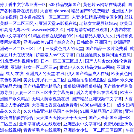
婷丁香中文字幕亚洲一区
|
538精品视频国产
|
黄色片av网站在线观看
|
国
产各种姿势在线视频
|
大香蕉 qiancao
|
精品国产99免费电影
|
亚洲图人体
自拍视频
|
日本道vs高清一区二区三区
|
人妻少妇精品视频专区专区
|
丝袜
美腿一区二区三区jk
|
亚洲天堂av影视在线
|
老熟女大屁股熟妇av
|
欧美日
韩高清无毒不卡
|
wwwxxx日本久久
|
日本超清有码在线观看
|
人妻内衣在
线中文字幕69
|
91精品视频在线观看999
|
中国精品人妻久久久
|
污视频免
费网站观看
|
亚洲va欧美va国产综合久久
|
日韩欧美 亚洲国产
|
欧洲码亚
洲码一区二区三区四区
|
三级黄色男人的天堂
|
国产精品一级片免费看
|
就
操五月天在线视频
|
娇妻素人av中文字幕
|
白丝骚逼美女被操到逼水直流
|
91免费福利视频专区
|
日本一区二区三区成人
|
国产人与禽zoz0性伦免费
视频
|
亚洲乱熟女一区二区三av
|
嫩草伊人久久精品少妇av网站
|
亚洲 精
品 成人 在线
|
亚洲男人的天堂 在线
|
伊人国产精品成人在线
|
欧美黄色网
黄色欧美网
|
美女扒开尿孔一区二区
|
亚洲自拍偷拍色图区
|
亚洲av永久无
码精品尤物
|
国产精品亚洲精品久
|
狠狠操狠狠操狠狠搞
|
国产熟女福利资
源导航
|
人妻一区二区三区中文字幕免费
|
后入内射中出在线观看
|
欧洲亚
洲国产永久精品
|
无码大荫蒂视频在线
|
国产精品亚洲视频中文字幕
|
大香
蕉之人妻的诱惑
|
大香蕉太香蕉在线免费看
|
v888av精品少妇
|
一级少妇精
品久久久久
|
久久精品亚洲精品国产色婷婷
|
91四虎精品国产老阿姨
|
亚洲
欧美自拍偷拍综合
|
天天操天天操天天干天天干
|
国产大全韩国亚洲一区
二区三区
|
亚州字幕成人在线观看
|
亚洲熟女中文字幕站
|
免费观看亚洲欧
洲在线视频
|
青青草毛片在线观看
|
亚洲熟女少妇一区二区三区四区
|
午夜