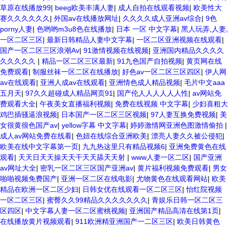
草原在线播放99
|
beeg欧美丰满人妻
|
成人自拍在线观看视频
|
欧美性大
赛久久久久久久
|
外国av在线播放网址
|
久久久久成人亚洲av综合
|
9色
porny人妻
|
色哟哟m3u8色在线播放
|
日本 一区 中文字幕
|
黑人玩弄,人妻,
一区二区三区
|
最新日韩精品人妻中文字幕
|
一区二区亚洲视频在线观看
|
国产一区二区三区浪潮Av
|
91激情视频在线视频
|
亚洲国内精品久久久久
久久久久久
|
精品一区二区三区最新
|
91九色国产自拍视频
|
黄页网在线
免费观看
|
制服丝袜一区二区在线播放
|
好色av一区二区三区四区
|
伊人网
av在线观看
|
亚洲人成av在线观看
|
亚洲情色成人精品视频
|
毛片中文aaa
五月天
|
97久久超碰成人精品网页91
|
国产伦人人人人人人性
|
av网站免
费观看大全
|
午夜美女直播福利视频
|
免费在线视频 中文字幕
|
少妇喜粗大
鸡巴插骚逼浪视频
|
日本国产一区二区三区视频
|
97人妻互换免费视频
|
美
女很黄很色国产av
|
yellow字幕 中文字幕
|
婷婷激情网亚洲色图激情偷拍
|
成人av网站免费在线看
|
色妞在线综合亚洲欧美
|
漂亮人妻久久被公侵犯
|
欧美在线中文字幕第一页
|
九九热这里只有精品视频6
|
亚洲免费黄色在线
观看
|
天天日天天操天天干天天舔天天射
|
www人妻一区二区
|
国产亚洲
av网址大全
|
密乳一区二区三区国产亚洲av
|
黄片福利视频免费观看
|
男女
啪啪视频免费国产
|
亚洲一区二区在线电影
|
尤物黄色在线观看网站
|
欧美
精品在欧洲一区二区少妇
|
日韩女优在线观看一区二区三区
|
怡红院视频
一区二区三区
|
蜜臀久久99精品久久久久久久久
|
青娱乐日韩一区二区三
区四区
|
中文字幕人妻一区二区蜜桃视频
|
亚洲国产精品高清在线第1页
|
在线播放黄片视频观看
|
911欧洲精亚洲国产一二区三区
|
欧美日韩黄色