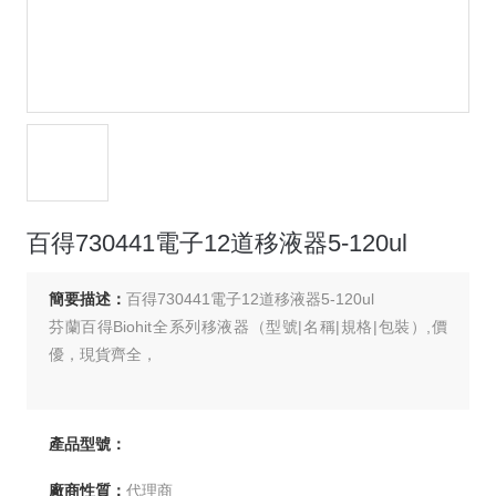
百得730441電子12道移液器5-120ul
簡要描述：
百得730441電子12道移液器5-120ul
芬蘭百得Biohit全系列移液器（型號|名稱|規格|包裝）,價
優，現貨齊全，
產品型號：
廠商性質：
代理商