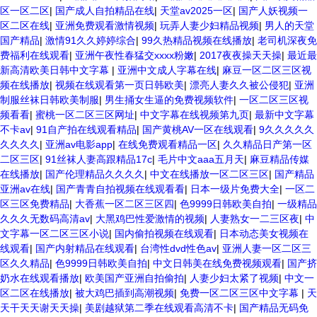
区一区二区
|
国产成人自拍精品在线
|
天堂av2025一区
|
国产人妖视频一
区二区在线
|
亚洲免费观看激情视频
|
玩弄人妻少妇精品视频
|
男人的天堂
国产精品
|
激情91久久婷婷综合
|
99久热精品视频在线播放
|
老司机深夜免
费福利在线观看
|
亚洲午夜性春猛交xxxx粉嫩
|
2017夜夜操天天操
|
最近最
新高清欧美日韩中文字幕
|
亚洲中文成人字幕在线
|
麻豆一区二区三区视
频在线播放
|
视频在线观看第一页日韩欧美
|
漂亮人妻久久被公侵犯
|
亚洲
制服丝袜日韩欧美制服
|
男生捅女生逼的免费视频软件
|
一区二区三区视
频看看
|
蜜桃一区二区三区网址
|
中文字幕在线视频第九页
|
最新中文字幕
不卡av
|
91自产拍在线观看精品
|
国产黄桃AV一区在线观看
|
9久久久久久
久久久久
|
亚洲av电影app
|
在线免费观看精品一区
|
久久精品日产第一区
二区三区
|
91丝袜人妻高跟精品17c
|
毛片中文aaa五月天
|
麻豆精品传媒
在线播放
|
国产伦理精品久久久久
|
中文在线播放一区二区三区
|
国产精品
亚洲av在线
|
国产青青自拍视频在线观看看
|
日本一级片免费大全
|
一区二
区三区免费精品
|
大香蕉一区二区三区四
|
色9999日韩欧美自拍
|
一级精品
久久久无数码高清av
|
大黑鸡巴性爱激情的视频
|
人妻熟女一二三区夜
|
中
文字幕一区二区三区小说
|
国内偷拍视频在线观看
|
日本动态美女视频在
线观看
|
国产内射精品在线观看
|
台湾性dvd性色av
|
亚洲人妻一区二区三
区久久精品
|
色9999日韩欧美自拍
|
中文日韩美在线免费视频观看
|
国产挤
奶水在线观看播放
|
欧美国产亚洲自拍偷拍
|
人妻少妇太紧了视频
|
中文一
区二区在线播放
|
被大鸡巴插到高潮视频
|
免费一区二区三区中文字幕
|
天
天干天天谢天天操
|
美剧越狱第二季在线观看高清不卡
|
国产精品无码免