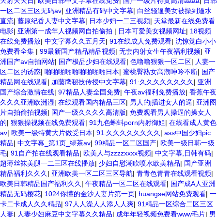
天射天天日
|
欧美日韩中文字幕在线免费
|
国产一级片特黄高清aaaa
|
日韩
一区二区三区无码av
|
亚洲精品有码中文字幕
|
白丝骚逼美女被操到逼水
直流
|
藤原纪香人妻中文字幕
|
日本少妇一二三视频
|
天堂最新在线免费看
电影
|
亚洲第一成年人视频网自拍偷拍
|
日本可爱美女视频网址
|
18视频
在线免费播放
|
中文字幕久久五月天
|
91在线成人免费观看
|
沈惊觉白小小
免费看全集
|
99最新国产精品精品视频
|
无套内射女生午夜福利视频
|
亚
洲国产av自拍网站
|
国产极品少妇在线观看
|
色噜噜狠狠一区二区
|
人妻一
区二区的诱惑
|
啪啪啪啪啪啪啪啪啪日本
|
蜜桃臀熟女高潮呻吟不断
|
国产
精品网在线观看
|
加藤鹰秘技传授中文字幕
|
91:久久久久久久久久
|
亚洲
国产综合激情在线
|
97精品人妻全国免费
|
午夜av福利免费播放
|
香蕉午夜
久久久亚洲欧洲湿
|
在线观看国内精品三区
|
男人的j插进女人的逼
|
亚洲图
片自拍偷拍视频
|
国产一级久久久久高清版
|
免费观看男人操逼的操女人
的
|
狠狠操视频在线免费观看
|
91九色蝌蚪porn内射御姐
|
在线看成人黄色
av
|
欧美一级特黄大片做受日本
|
91:久久久久久久久久
|
ass中国少妇pic
精品
|
中文字幕_第1页_绿茶av
|
99精品一区二区国产
|
欧美一级日韩一级
毛
|
91自产拍在线观看精品
|
欧美人与zzzzxxxx视频
|
中文字幕,日韩有码
|
超薄丝袜美腿一二三区在线播放
|
少妇自慰潮吹喷水欧美精品
|
国产亚洲
精品福利久久久
|
亚洲欧美一区二区三区导航
|
青青色青青在线观看视频
|
欧美日韩精品国产福利久久
|
午夜精品一区二区在线观看
|
国产成A人亚洲
精品无码樱花
|
1024你懂的金沙人妻片第一页
|
huangse网站免费观看
|
一
卡二卡成人久久精品
|
97人人澡人人添人人爽
|
91精品一区综合二区三区
人妻
|
人妻少妇麻豆中文字幕久久精品
|
成年年轻视频免费看www毛片
|
男