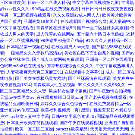
三区黄片欧美
|
日韩一区二区成人精品
|
中文字幕在线视频第九页
|
丰满熟
妇xxxx性久久久
|
99精品在线免费视频观看
|
日日日日日日夜夜夜夜夜夜
|
宅男一区二区视频在线观看
|
久久久亚洲av成人网人人
|
欧美黄片欧美黄
片国产黄片
|
亚洲最黄18禁国产
|
在线观看国产视频综合网
|
素人搭讪中出
中文字幕在线观看
|
青青草原在线播放99
|
国产一区二区丝袜女高跟鞋
|
依
依成人男人的天堂
|
成人教育av在线网站
|
五十路六十路日本老熟妇
|
69精
品一区二区蜜桃视频
|
99热这里都是国产精品
|
91久久久人妻精品一区二
区
|
日本精品第一视频在线
|
在线亚洲成人av天堂
|
国产精品8888在线观
看
|
一级精品久久久无数码高清av
|
美女摸自己下面出白浆的视频
|
国产av
办公室丝袜在线
|
国产成人18黄网站免费观看
|
亚洲偷一区二区在线观看
|
色哟哟m3u8色在线播放
|
东京热桃花综合久久久久
|
中文字幕成熟丰满人
妻
|
人妻夜夜爽天天爽三区麻豆91
|
在线观看中文字幕91
|
成人一区二区在
线电影
|
国产美女在线极品美女网站
|
国产丝袜高清在线观看
|
美女爽爽午
夜作爱视频1314
|
青青成年人性生活视频
|
99久久久久久久久96久久
|
一
区二区三区精品久久人妻
|
男生和女生哪个更色
|
国产午夜激情自拍视频
|
天堂av在线男女av
|
夜夜躁狠狠躁日日躁aab
|
国产老头视频在线观看
|
在
线精品亚洲欧美日韩
|
婷婷久久综合久色综合一
|
在线免费观看精品一区
|
亚洲图片av伦理三级
|
欧美福利视频第一页
|
黑阴户性爱茸茸日本老妇阴
户性
|
av熟女人妻中文字幕
|
日韩中文字幕色资源
|
97国际精品在线视频播
放
|
日本亚洲欧美在视视频观看
|
国产午夜在线观看视频
|
亚洲图片自拍偷
拍视频
|
欧美一区二区三区操
|
barazza欧美精品
|
天天射天天澡天天亲
|
大