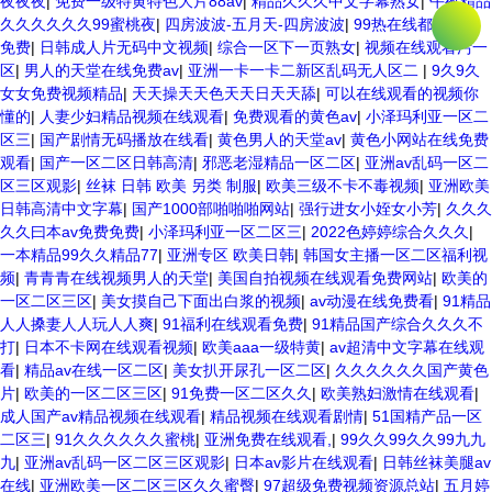
夜夜夜
|
免费一级特黄特色大片88av
|
精品久久久中文字幕熟女
|
午夜精品
久久久久久久99蜜桃夜
|
四房波波-五月天-四房波波
|
99热在线都是精品
免费
|
日韩成人片无码中文视频
|
综合一区下一页熟女
|
视频在线观看污一
区
|
男人的天堂在线免费av
|
亚洲一卡一卡二新区乱码无人区二
|
9久9久
女女免费视频精品
|
天天操天天色天天日天天舔
|
可以在线观看的视频你
懂的
|
人妻少妇精品视频在线观看
|
免费观看的黄色av
|
小泽玛利亚一区二
区三
|
国产剧情无码播放在线看
|
黄色男人的天堂av
|
黄色小网站在线免费
观看
|
国产一区二区日韩高清
|
邪恶老湿精品一区二区
|
亚洲av乱码一区二
区三区观影
|
丝袜 日韩 欧美 另类 制服
|
欧美三级不卡不毒视频
|
亚洲欧美
日韩高清中文字幕
|
国产1000部啪啪啪网站
|
强行进女小姪女小芳
|
久久久
久久曰本av免费免费
|
小泽玛利亚一区二区三
|
2022色婷婷综合久久久
|
一本精品99久久精品77
|
亚洲专区 欧美日韩
|
韩国女主播一区二区福利视
频
|
青青青在线视频男人的天堂
|
美国自拍视频在线观看免费网站
|
欧美的
一区二区三区
|
美女摸自己下面出白浆的视频
|
av动漫在线免费看
|
91精品
人人搡妻人人玩人人爽
|
91福利在线观看免费
|
91精品国产综合久久久不
打
|
日本不卡网在线观看视频
|
欧美aaa一级特黄
|
av超清中文字幕在线观
看
|
精品av在线一区二区
|
美女扒开尿孔一区二区
|
久久久久久久国产黄色
片
|
欧美的一区二区三区
|
91免费一区二区久久
|
欧美熟妇激情在线观看
|
成人国产av精品视频在线观看
|
精品视频在线观看剧情
|
51国精产品一区
二区三
|
91久久久久久久蜜桃
|
亚洲免费在线观看,
|
99久久99久久99九九
九
|
亚洲av乱码一区二区三区观影
|
日本av影片在线观看
|
日韩丝袜美腿av
在线
|
亚洲欧美一区二区三区久久蜜臀
|
97超级免费视频资源总站
|
五月婷